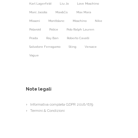
Karl Lagerfeld
Liu Jo
Love Moschino
Marc Jacobs
Max&Co.
Max Mara
Missoni
Montblanc
Moschino
Nike
Polaroid
Police
Polo Ralph Lauren
Prada
Ray Ban
Roberto Cavalli
Salvatore Ferragamo
Sting
Versace
Vogue
Note legali
Informativa completa GDPR 2016/679
Termini & Condizioni