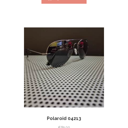
Polaroid 04213
€
69.00