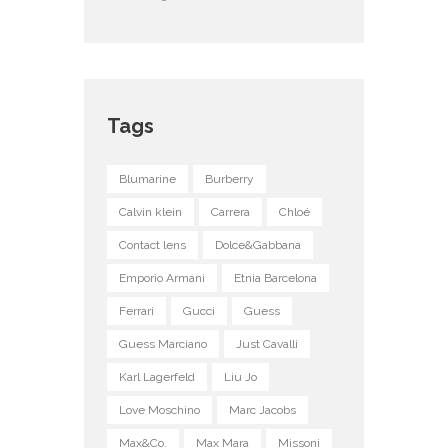
Tags
Blumarine
Burberry
Calvin klein
Carrera
Chloé
Contact lens
Dolce&Gabbana
Emporio Armani
Etnia Barcelona
Ferrari
Gucci
Guess
Guess Marciano
Just Cavalli
Karl Lagerfeld
Liu Jo
Love Moschino
Marc Jacobs
Max&Co.
Max Mara
Missoni