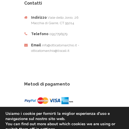
Contatti
Indirizzo
Viale dello Jonio, 26
Macchia di Giarre, CT 95014
Telefono
0957796979
Email
info@otticatomarchio.it -
otticatomarchio@tiscali.it
Metodi di pagamento
Usiamo i cookie per fornirti la miglior esperienza d'uso e
navigazione sul nostro sito web.
You can find out more about which cookies we are using or
Ottica Tomarchio di Tomachio Rosario Alfio - Via