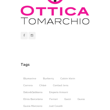
Tags
Blumarine
Burberry
Calvin klein
Carrera
Chloé
Contact lens
Dolce&Gabbana
Emporio Armani
Etnia Barcelona
Ferrari
Gucci
Guess
Guess Marciano
Just Cavalli