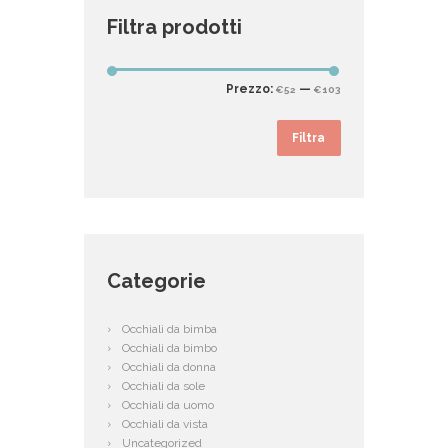
Filtra prodotti
Prezzo
Prezzo
Prezzo:
—
€52
€103
Min
Max
Filtra
Categorie
Occhiali da bimba
Occhiali da bimbo
Occhiali da donna
Occhiali da sole
Occhiali da uomo
Occhiali da vista
Uncategorized