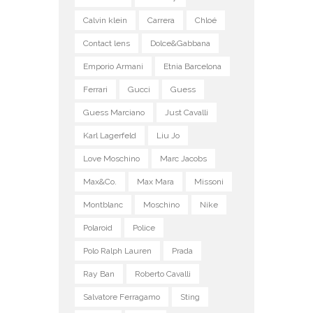
Calvin klein
Carrera
Chloé
Contact lens
Dolce&Gabbana
Emporio Armani
Etnia Barcelona
Ferrari
Gucci
Guess
Guess Marciano
Just Cavalli
Karl Lagerfeld
Liu Jo
Love Moschino
Marc Jacobs
Max&Co.
Max Mara
Missoni
Montblanc
Moschino
Nike
Polaroid
Police
Polo Ralph Lauren
Prada
Ray Ban
Roberto Cavalli
Salvatore Ferragamo
Sting