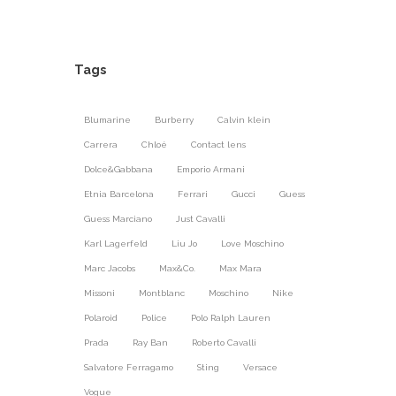
Tags
Blumarine
Burberry
Calvin klein
Carrera
Chloé
Contact lens
Dolce&Gabbana
Emporio Armani
Etnia Barcelona
Ferrari
Gucci
Guess
Guess Marciano
Just Cavalli
Karl Lagerfeld
Liu Jo
Love Moschino
Marc Jacobs
Max&Co.
Max Mara
Missoni
Montblanc
Moschino
Nike
Polaroid
Police
Polo Ralph Lauren
Prada
Ray Ban
Roberto Cavalli
Salvatore Ferragamo
Sting
Versace
Vogue