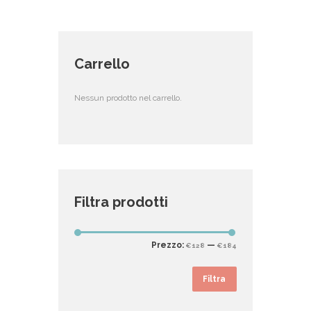
Carrello
Nessun prodotto nel carrello.
Filtra prodotti
Prezzo
Prezzo
Prezzo:
—
€128
€184
Min
Max
Filtra