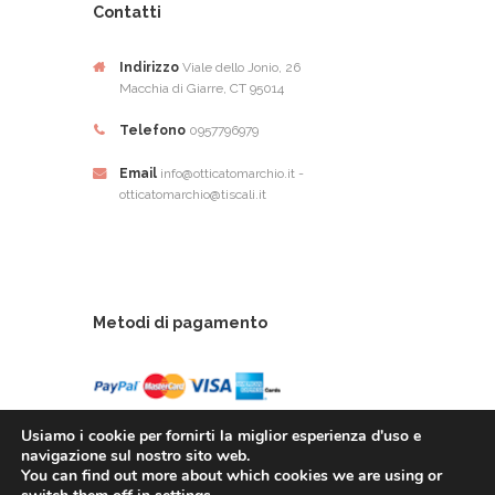
Contatti
Indirizzo
Viale dello Jonio, 26
Macchia di Giarre, CT 95014
Telefono
0957796979
Email
info@otticatomarchio.it -
otticatomarchio@tiscali.it
Metodi di pagamento
Usiamo i cookie per fornirti la miglior esperienza d'uso e
navigazione sul nostro sito web.
You can find out more about which cookies we are using or
Ottica Tomarchio di Tomachio Rosario Alfio - Via