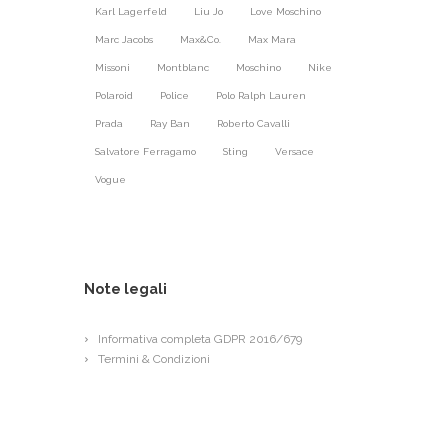
Karl Lagerfeld
Liu Jo
Love Moschino
Marc Jacobs
Max&Co.
Max Mara
Missoni
Montblanc
Moschino
Nike
Polaroid
Police
Polo Ralph Lauren
Prada
Ray Ban
Roberto Cavalli
Salvatore Ferragamo
Sting
Versace
Vogue
Note legali
Informativa completa GDPR 2016/679
Termini & Condizioni