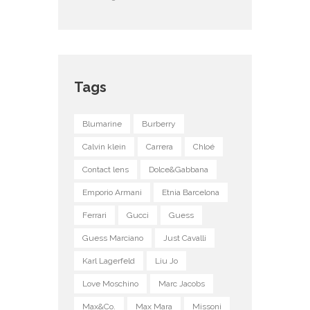
Tags
Blumarine
Burberry
Calvin klein
Carrera
Chloé
Contact lens
Dolce&Gabbana
Emporio Armani
Etnia Barcelona
Ferrari
Gucci
Guess
Guess Marciano
Just Cavalli
Karl Lagerfeld
Liu Jo
Love Moschino
Marc Jacobs
Max&Co.
Max Mara
Missoni