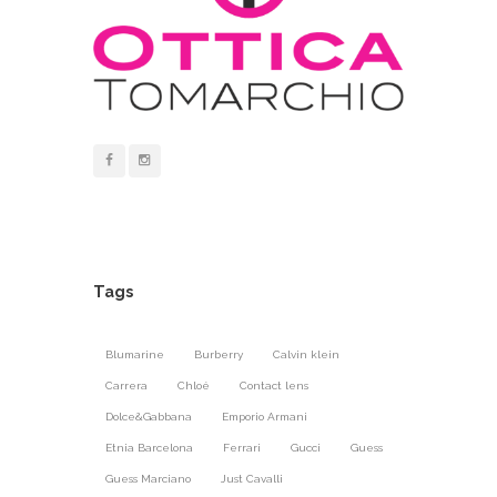
Tags
Blumarine
Burberry
Calvin klein
Carrera
Chloé
Contact lens
Dolce&Gabbana
Emporio Armani
Etnia Barcelona
Ferrari
Gucci
Guess
Guess Marciano
Just Cavalli