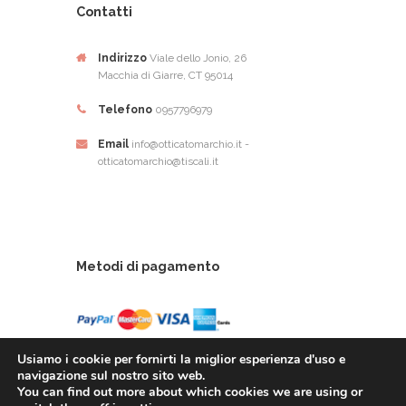
Contatti
Indirizzo
Viale dello Jonio, 26
Macchia di Giarre, CT 95014
Telefono
0957796979
Email
info@otticatomarchio.it -
otticatomarchio@tiscali.it
Metodi di pagamento
Usiamo i cookie per fornirti la miglior esperienza d'uso e
navigazione sul nostro sito web.
You can find out more about which cookies we are using or
Ottica Tomarchio di Tomachio Rosario Alfio - Via