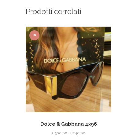
Prodotti correlati
IN
OFFER
TA!
Dolce & Gabbana 4396
Il
Il
€
300.00
€
240.00