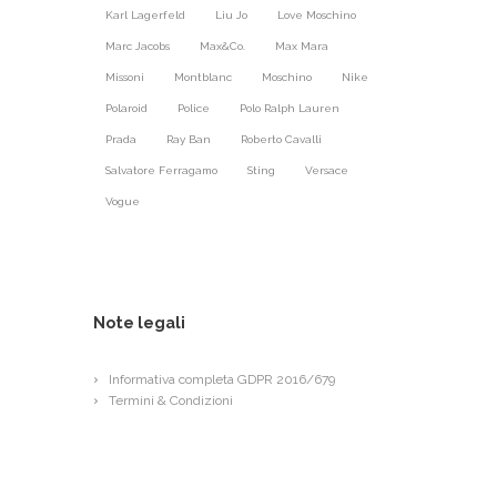
Karl Lagerfeld
Liu Jo
Love Moschino
Marc Jacobs
Max&Co.
Max Mara
Missoni
Montblanc
Moschino
Nike
Polaroid
Police
Polo Ralph Lauren
Prada
Ray Ban
Roberto Cavalli
Salvatore Ferragamo
Sting
Versace
Vogue
Note legali
Informativa completa GDPR 2016/679
Termini & Condizioni