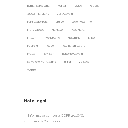
Etnia Barcelona
Ferrari
Gucci
Guess
Guess Marciano
Just Cavalli
Karl Lagerfeld
Liu Jo
Love Moschino
Marc Jacobs
Max&Co.
Max Mara
Missoni
Montblanc
Moschino
Nike
Polaroid
Police
Polo Ralph Lauren
Prada
Ray Ban
Roberto Cavalli
Salvatore Ferragamo
Sting
Versace
Vogue
Note legali
Informativa completa GDPR 2016/679
Termini & Condizioni