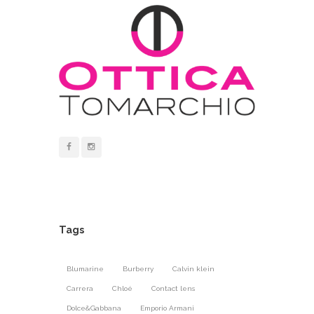
Tags
Blumarine
Burberry
Calvin klein
Carrera
Chloé
Contact lens
Dolce&Gabbana
Emporio Armani