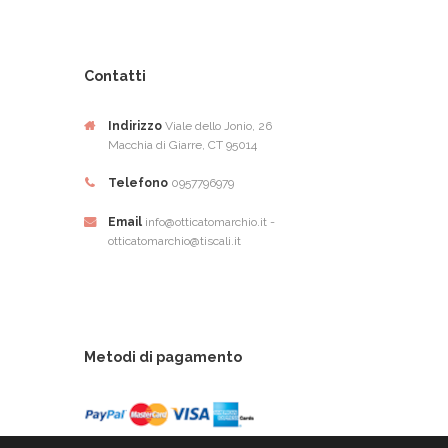
Contatti
Indirizzo
Viale dello Jonio, 26
Macchia di Giarre, CT 95014
Telefono
0957796979
Email
info@otticatomarchio.it -
otticatomarchio@tiscali.it
Metodi di pagamento