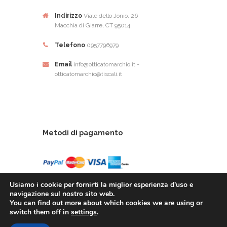
Indirizzo
Viale dello Jonio, 26
Macchia di Giarre, CT 95014
Telefono
0957796979
Email
info@otticatomarchio.it -
otticatomarchio@tiscali.it
Metodi di pagamento
Usiamo i cookie per fornirti la miglior esperienza d'uso e
navigazione sul nostro sito web.
You can find out more about which cookies we are using or
Ottica Tomarchio di Tomachio Rosario Alfio - Via
switch them off in
settings
.
Dello Ionio, 26 - 95014 Giarre (CT) - P.Iva: