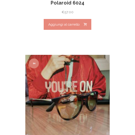
Polaroid 6024
€
57.00
Aggiungi al carrello
IN
OFFER
TA!