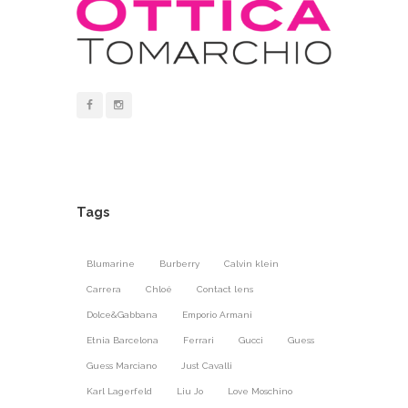
Tags
Blumarine
Burberry
Calvin klein
Carrera
Chloé
Contact lens
Dolce&Gabbana
Emporio Armani
Etnia Barcelona
Ferrari
Gucci
Guess
Guess Marciano
Just Cavalli
Karl Lagerfeld
Liu Jo
Love Moschino