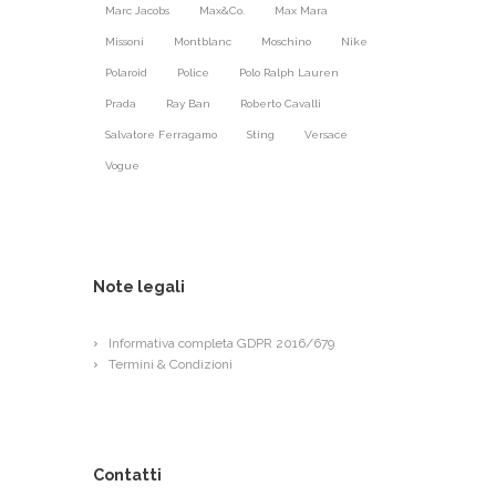
Marc Jacobs
Max&Co.
Max Mara
Missoni
Montblanc
Moschino
Nike
Polaroid
Police
Polo Ralph Lauren
Prada
Ray Ban
Roberto Cavalli
Salvatore Ferragamo
Sting
Versace
Vogue
Note legali
Informativa completa GDPR 2016/679
Termini & Condizioni
Contatti