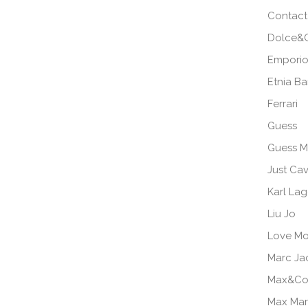
Contact
Dolce&
Emporio
Etnia B
Ferrari
Guess
Guess M
Just Cav
Karl Lag
Liu Jo
Love Mo
Marc Ja
Max&Co
Max Ma