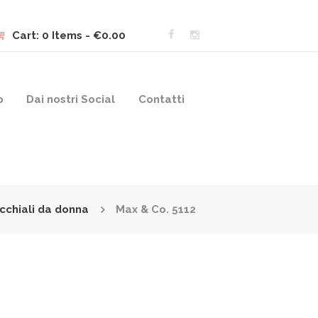
Cart:
0 Items
-
€0.00
p
Dai nostri Social
Contatti
cchiali da donna
Max & Co. 5112