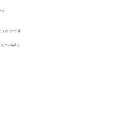
79
atomarchi
rchio@tis