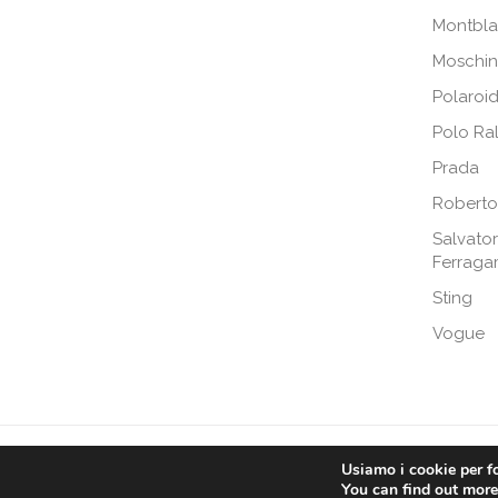
Montbl
Moschi
Polaroi
Polo Ra
Prada
Roberto
Salvato
Ferrag
Sting
Vogue
Ottica Tomarchio di Tomachio Rosario Al
Usiamo i cookie per fo
You can find out more