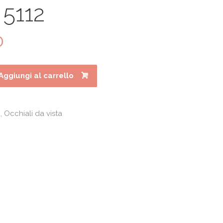
 5112
0
Il
prezzo
e
attuale
è:
Aggiungi al carrello
.
€98.40.
a
,
Occhiali da vista