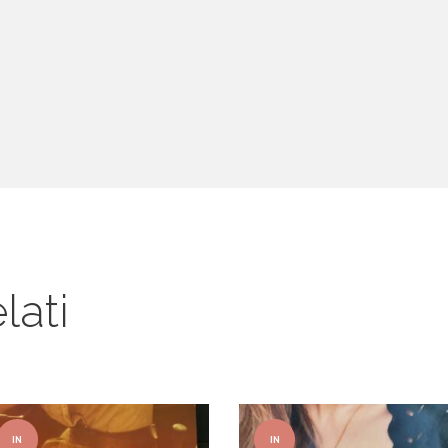
lati
IN
IN