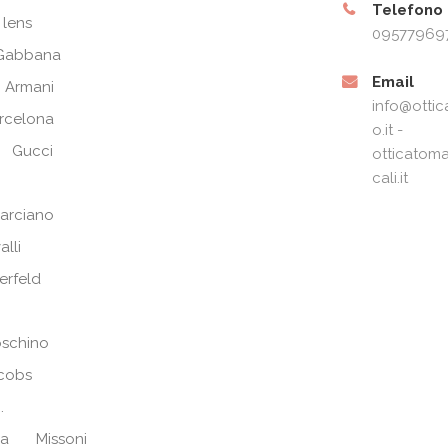
Telefono
 lens
09577969
Gabbana
Email
 Armani
info@ottic
arcelona
o.it -
Gucci
otticatoma
cali.it
arciano
alli
erfeld
schino
cobs
.
ra
Missoni