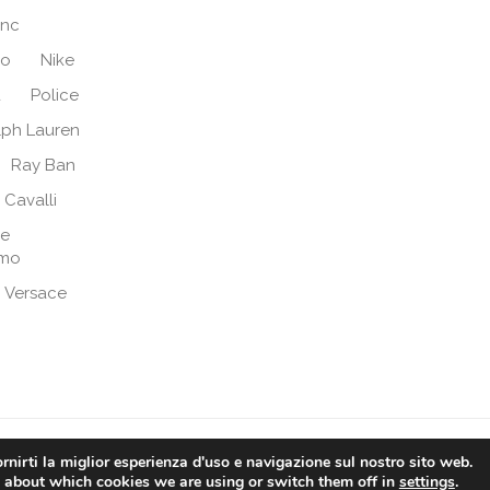
anc
no
Nike
d
Police
lph Lauren
Ray Ban
 Cavalli
re
amo
Versace
fio - Via Dello Ionio, 26 - 95014 Giarre (CT) - P.Iva: 041897708
rnirti la miglior esperienza d'uso e navigazione sul nostro sito web.
 about which cookies we are using or switch them off in
settings
.