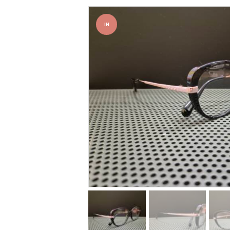
IN
OFFER
TA!