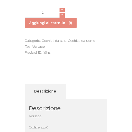
prezzo
prezzo
originale
attuale
Versace
era:
è:
4430
€250.00.
€200.00.
quantità
Aggiungi al carrello
Categorie:
Occhiali da sole
,
Occhiali da uomo
Tag:
Versace
Product ID:
9634
Descrizione
Descrizione
Versace
Codice 4430