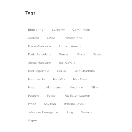
Tags
Blumarine
Burberry
Calvin klein
Carrera
Chloé
Contact lens
Dolce&Gabbana
Emporio Armani
Etnia Barcelona
Ferrari
Gucci
Guess
Guess Marciano
Just Cavalli
Karl Lagerfeld
Liu Jo
Love Moschino
Marc Jacobs
Max&Co.
Max Mara
Missoni
Montblanc
Moschino
Nike
Polaroid
Police
Polo Ralph Lauren
Prada
Ray Ban
Roberto Cavalli
Salvatore Ferragamo
Sting
Versace
Vogue