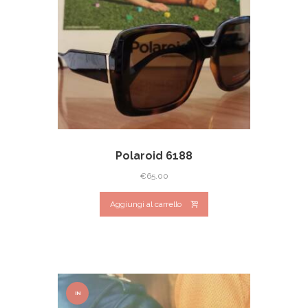
Polaroid 6188
€
65.00
Aggiungi al carrello
IN