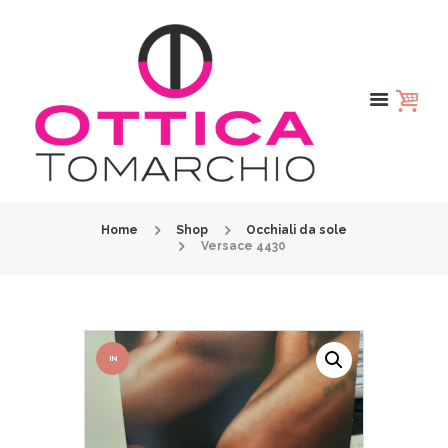
Home
Shop
Occhiali da sole
Versace 4430
IN
OFFER
TA!