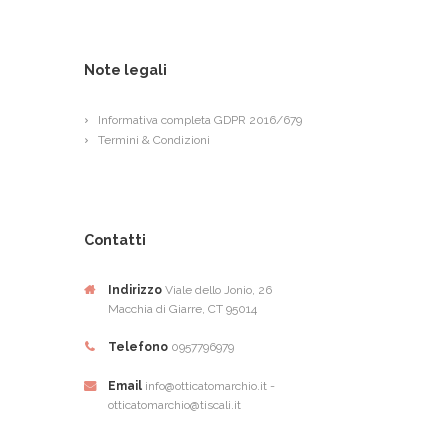
Note legali
Informativa completa GDPR 2016/679
Termini & Condizioni
Contatti
Indirizzo
Viale dello Jonio, 26
Macchia di Giarre, CT 95014
Telefono
0957796979
Email
info@otticatomarchio.it -
otticatomarchio@tiscali.it