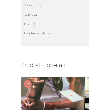
Colore 223/71
Calibro 44
Ponte 19
Lunghezza asta 130
Prodotti correlati
IN
OFFER
TA!