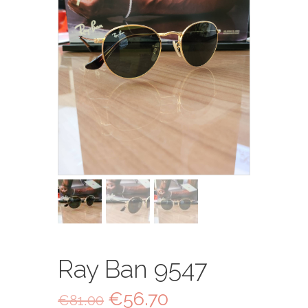
Ray Ban 9547
Il
€
56.70
Il
€
81.00