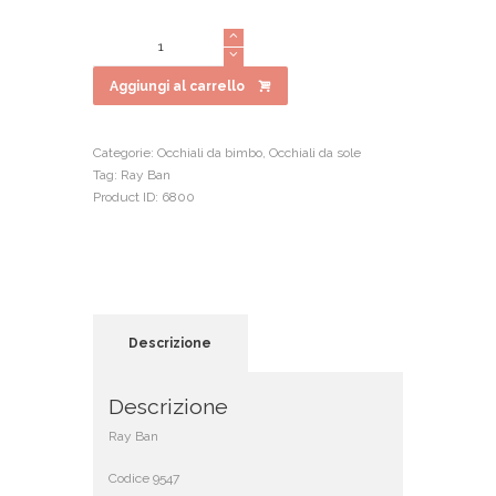
prezzo
prezzo
originale
attuale
Ray
era:
è:
Ban
€81.00.
€56.70.
9547
Aggiungi al carrello
quantità
Categorie:
Occhiali da bimbo
,
Occhiali da sole
Tag:
Ray Ban
Product ID:
6800
Descrizione
Descrizione
Ray Ban
Codice 9547