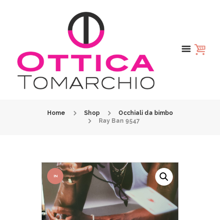
Home
Shop
Occhiali da bimbo
Ray Ban 9547
IN
OFFER
TA!