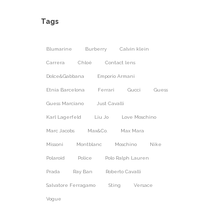
Tags
Blumarine
Burberry
Calvin klein
Carrera
Chloé
Contact lens
Dolce&Gabbana
Emporio Armani
Etnia Barcelona
Ferrari
Gucci
Guess
Guess Marciano
Just Cavalli
Karl Lagerfeld
Liu Jo
Love Moschino
Marc Jacobs
Max&Co.
Max Mara
Missoni
Montblanc
Moschino
Nike
Polaroid
Police
Polo Ralph Lauren
Prada
Ray Ban
Roberto Cavalli
Salvatore Ferragamo
Sting
Versace
Vogue