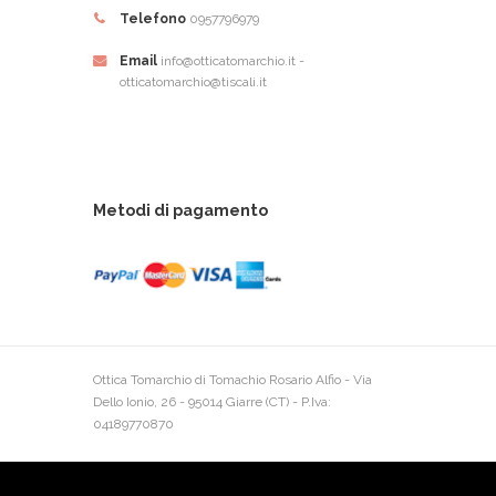
Telefono
0957796979
Email
info@otticatomarchio.it -
otticatomarchio@tiscali.it
Metodi di pagamento
Ottica Tomarchio di Tomachio Rosario Alfio - Via
Dello Ionio, 26 - 95014 Giarre (CT) - P.Iva:
04189770870