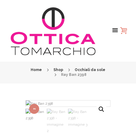
Home
Shop
Occhiali da sole
Ray Ban 2398
IN
OFFER
TA!