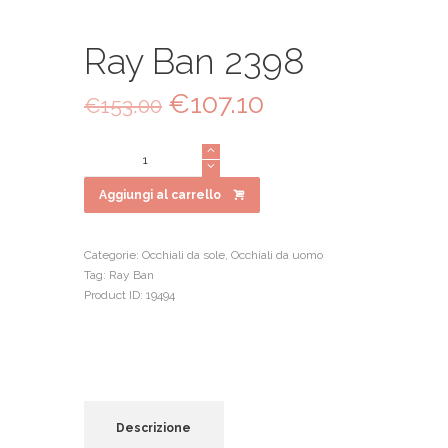
Ray Ban 2398
Il
€
107.10
Il
€
153.00
prezzo
prezzo
originale
attuale
Ray
era:
è:
Ban
€153.00.
€107.10.
2398
Aggiungi al carrello
quantità
Categorie:
Occhiali da sole
,
Occhiali da uomo
Tag:
Ray Ban
Product ID:
19494
Descrizione