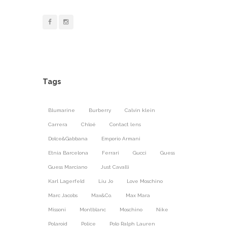
Tags
Blumarine
Burberry
Calvin klein
Carrera
Chloé
Contact lens
Dolce&Gabbana
Emporio Armani
Etnia Barcelona
Ferrari
Gucci
Guess
Guess Marciano
Just Cavalli
Karl Lagerfeld
Liu Jo
Love Moschino
Marc Jacobs
Max&Co.
Max Mara
Missoni
Montblanc
Moschino
Nike
Polaroid
Police
Polo Ralph Lauren