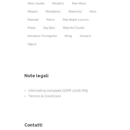
Marc Jacobs
Max&Co.
Max Mara
Missoni
Montblanc
Moschino
Nike
Polaroid
Police
Polo Ralph Lauren
Prada
Ray Ban
Roberto Cavalli
Salvatore Ferragamo
Sting
Versace
Vogue
Note legali
Informativa completa GDPR 2016/679
Termini & Condizioni
Contatti