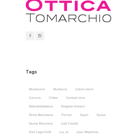
Tags
Blumarine
Burberry
Calvin klein
Carrera
Chloé
Contact lens
Dolce&Gabbana
Emporio Armani
Etnia Barcelona
Ferrari
Gucci
Guess
Guess Marciano
Just Cavalli
Karl Lagerfeld
Liu Jo
Love Moschino