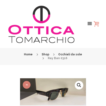
Home
Shop
Occhiali da sole
Ray Ban 0316
IN
OFFER
TA!