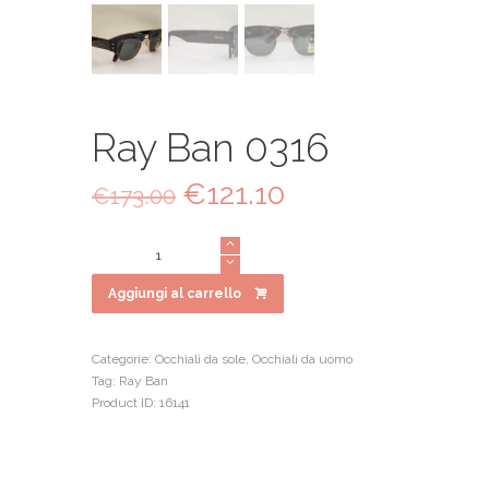
Ray Ban 0316
Il
€
121.10
Il
€
173.00
prezzo
prezzo
originale
attuale
Ray
era:
è:
Ban
€173.00.
€121.10.
0316
Aggiungi al carrello
quantità
Categorie:
Occhiali da sole
,
Occhiali da uomo
Tag:
Ray Ban
Product ID:
16141