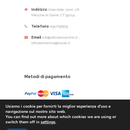
Indirizzo
Viale dello Jonio, 26
Macchia di Giarre, CT 95014
Telefono
0957796979
Email
info@otticatomarchio.it -
otticatomarchio@tiscali.it
Metodi di pagamento
Usiamo i cookie per fornirti la miglior esperienza d'uso e
navigazione sul nostro sito web.
You can find out more about which cookies we are using or
Ottica Tomarchio di Tomachio Rosario Alfio - Via
switch them off in
settings
.
Dello Ionio, 26 - 95014 Giarre (CT) - P.Iva: