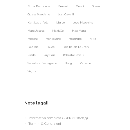
Etnia Barcelona
Ferrari
Gucci
Guess
Guess Marciano
Just Cavalli
Karl Lagerfeld
Liu Jo
Love Moschino
Marc Jacobs
Max&Co.
Max Mara
Missoni
Montblanc
Moschino
Nike
Polaroid
Police
Polo Ralph Lauren
Prada
Ray Ban
Roberto Cavalli
Salvatore Ferragamo
Sting
Versace
Vogue
Note legali
Informativa completa GDPR 2016/679
Termini & Condizioni