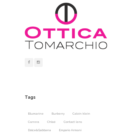
Tags
Blumarine
Burberry
Calvin klein
Carrera
Chloé
Contact lens
Dolce&Gabbana
Emporio Armani