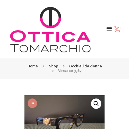
Home
Shop
Occhiali da donna
Versace 3367
IN
OFFER
TA!