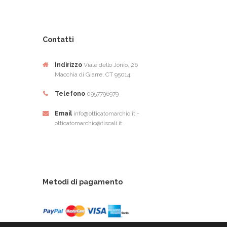
Contatti
Indirizzo
Viale dello Jonio, 26
Macchia di Giarre, CT 95014
Telefono
0957796979
Email
info@otticatomarchio.it -
otticatomarchio@tiscali.it
Metodi di pagamento