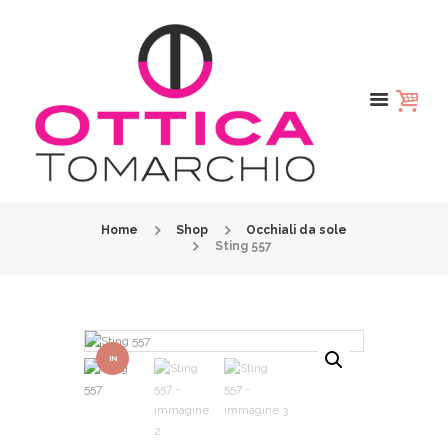
Home
Shop
Occhiali da sole
Sting 557
IN
OFFER
TA!