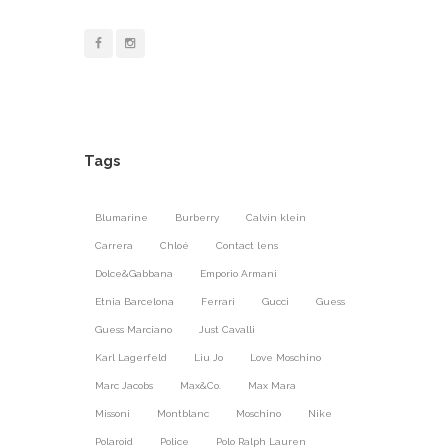
Tags
Blumarine
Burberry
Calvin klein
Carrera
Chloé
Contact lens
Dolce&Gabbana
Emporio Armani
Etnia Barcelona
Ferrari
Gucci
Guess
Guess Marciano
Just Cavalli
Karl Lagerfeld
Liu Jo
Love Moschino
Marc Jacobs
Max&Co.
Max Mara
Missoni
Montblanc
Moschino
Nike
Polaroid
Police
Polo Ralph Lauren