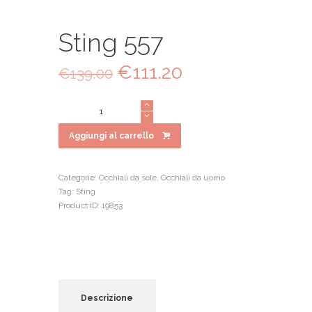
Sting 557
Il
€
111.20
Il
€
139.00
prezzo
prezzo
originale
attuale
Sting
era:
è:
557
€139.00.
€111.20.
quantità
Aggiungi al carrello
Categorie:
Occhiali da sole
,
Occhiali da uomo
Tag:
Sting
Product ID:
19853
Descrizione