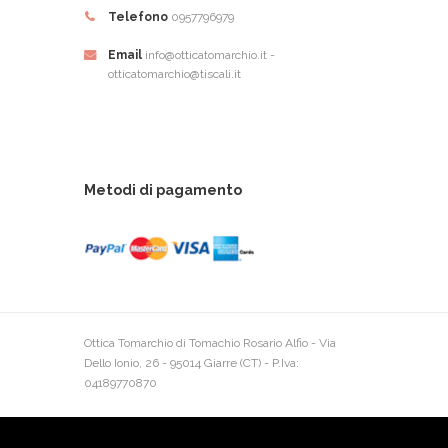
Telefono
0957796979
Email
info@otticatomarchio.it -
otticatomarchio@tiscali.it
Metodi di pagamento
Ottica Tomarchio di Tomachio Rosario Alfio - Via
Dello Ionio, 26 - 95014 Giarre (CT) - P.Iva:
04189770870