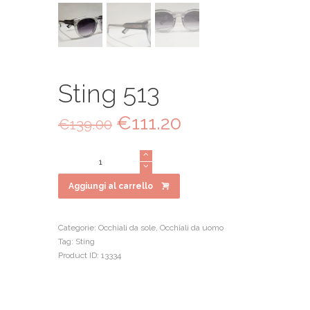
Sting 513
Il
€
111.20
Il
€
139.00
prezzo
prezzo
originale
attuale
Sting
era:
è:
513
€139.00.
€111.20.
quantità
Aggiungi al carrello
Categorie:
Occhiali da sole
,
Occhiali da uomo
Tag:
Sting
Product ID:
13334