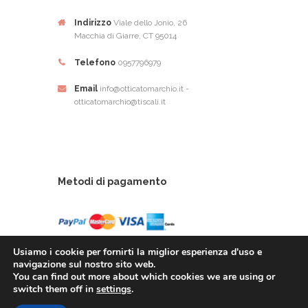
Indirizzo
Viale dello Jonio, 26
Macchia di Giarre, CT 95014
Telefono
0957796979
Email
info@otticatomarchio.it -
otticatomarchio@tiscali.it
Metodi di pagamento
Usiamo i cookie per fornirti la miglior esperienza d'uso e
navigazione sul nostro sito web.
You can find out more about which cookies we are using or
Ottica Tomarchio di Tomachio Rosario Alfio - Via
switch them off in
settings
.
Dello Ionio, 26 - 95014 Giarre (CT) - P.Iva: