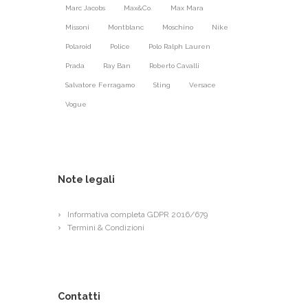
Marc Jacobs
Max&Co.
Max Mara
Missoni
Montblanc
Moschino
Nike
Polaroid
Police
Polo Ralph Lauren
Prada
Ray Ban
Roberto Cavalli
Salvatore Ferragamo
Sting
Versace
Vogue
Note legali
Informativa completa GDPR 2016/679
Termini & Condizioni
Contatti