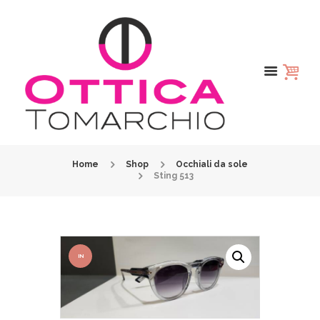
Home
Shop
Occhiali da sole
Sting 513
IN
OFFER
TA!