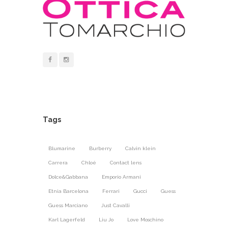
Tags
Blumarine
Burberry
Calvin klein
Carrera
Chloé
Contact lens
Dolce&Gabbana
Emporio Armani
Etnia Barcelona
Ferrari
Gucci
Guess
Guess Marciano
Just Cavalli
Karl Lagerfeld
Liu Jo
Love Moschino