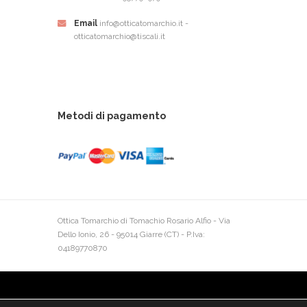
Email
info@otticatomarchio.it -
otticatomarchio@tiscali.it
Metodi di pagamento
Ottica Tomarchio di Tomachio Rosario Alfio - Via
Dello Ionio, 26 - 95014 Giarre (CT) - P.Iva:
04189770870