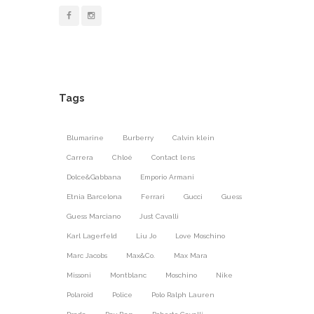
Tags
Blumarine
Burberry
Calvin klein
Carrera
Chloé
Contact lens
Dolce&Gabbana
Emporio Armani
Etnia Barcelona
Ferrari
Gucci
Guess
Guess Marciano
Just Cavalli
Karl Lagerfeld
Liu Jo
Love Moschino
Marc Jacobs
Max&Co.
Max Mara
Missoni
Montblanc
Moschino
Nike
Polaroid
Police
Polo Ralph Lauren