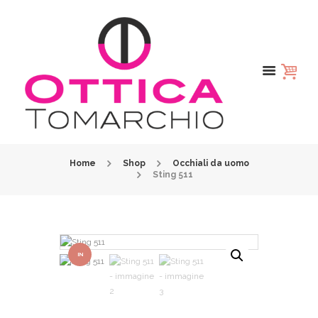
Home
Shop
Occhiali da uomo
Sting 511
IN
OFFER
TA!