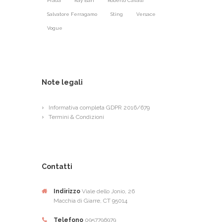
Prada
Ray Ban
Roberto Cavalli
Salvatore Ferragamo
Sting
Versace
Vogue
Note legali
Informativa completa GDPR 2016/679
Termini & Condizioni
Contatti
Indirizzo
Viale dello Jonio, 26
Macchia di Giarre, CT 95014
Telefono
0957796979