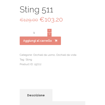
Sting 511
Il
€
103.20
Il
€
129.00
prezzo
prezzo
originale
attuale
Sting
era:
è:
511
€129.00.
€103.20.
quantità
Aggiungi al carrello
Categorie:
Occhiali da uomo
,
Occhiali da vista
Tag:
Sting
Product ID:
19722
Descrizione