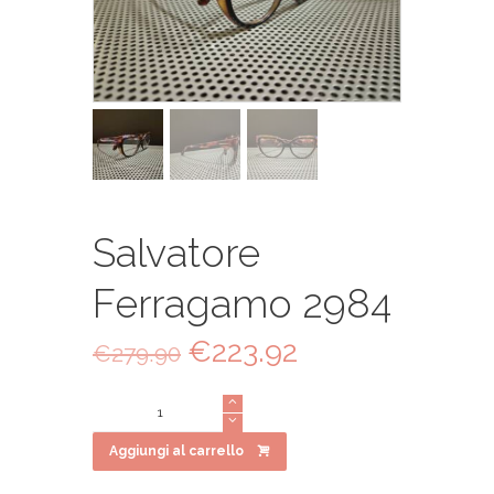
Salvatore
Ferragamo 2984
Il
€
223.92
Il
€
279.90
prezzo
prezzo
originale
attuale
Salvatore
era:
è:
Ferragamo
€279.90.
€223.92.
2984
Aggiungi al carrello
quantità