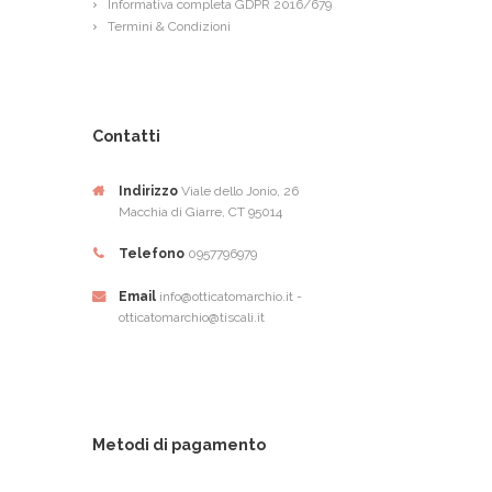
Informativa completa GDPR 2016/679
Termini & Condizioni
Contatti
Indirizzo
Viale dello Jonio, 26
Macchia di Giarre, CT 95014
Telefono
0957796979
Email
info@otticatomarchio.it -
otticatomarchio@tiscali.it
Metodi di pagamento