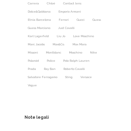
Carrera
Chloé
Contact lens
Dolce&Gabbana
Emporio Armani
Etnia Barcelona
Ferrari
Gucci
Guess
Guess Marciano
Just Cavalli
Karl Lagerfeld
Liu Jo
Love Moschino
Marc Jacobs
Max&Co.
Max Mara
Missoni
Montblanc
Moschino
Nike
Polaroid
Police
Polo Ralph Lauren
Prada
Ray Ban
Roberto Cavalli
Salvatore Ferragamo
Sting
Versace
Vogue
Note legali