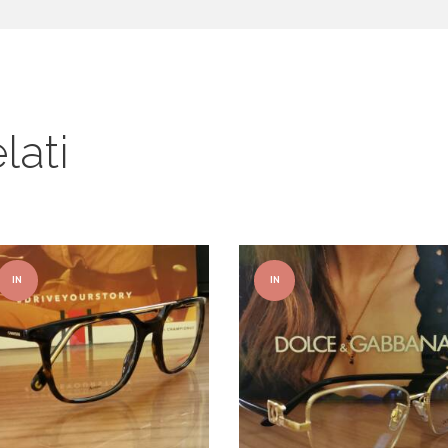
lati
IN
IN
OFFER
OFFER
TA!
TA!