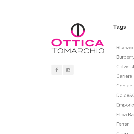
Tags
Blumari
Burberr
Calvin k
Carrera
Contact
Dolce&
Emporio
Etnia B
Ferrari
Guess