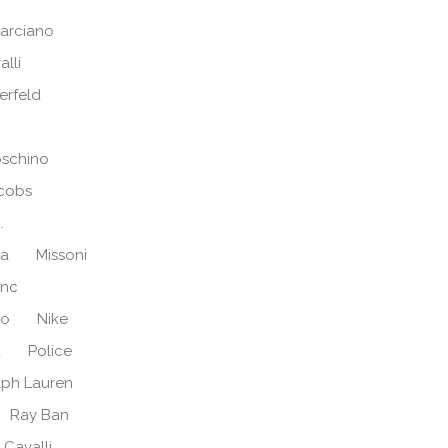
arciano
alli
erfeld
schino
cobs
.
ra
Missoni
anc
no
Nike
d
Police
lph Lauren
Ray Ban
 Cavalli