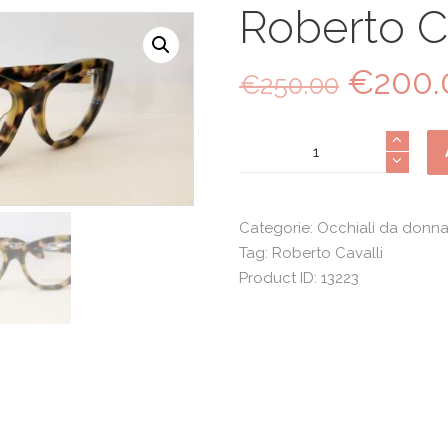
Roberto C
€
200.
Il
€
250.00
prezzo
origina
Roberto
era:
Cavalli
€250.0
024
quantità
Categorie:
Occhiali da donn
Tag:
Roberto Cavalli
Product ID:
13223