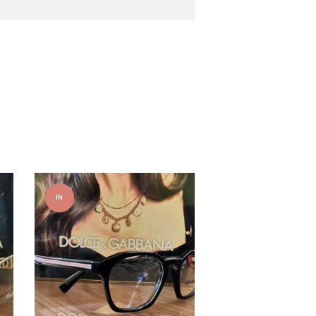
IN
OFFER
TA!