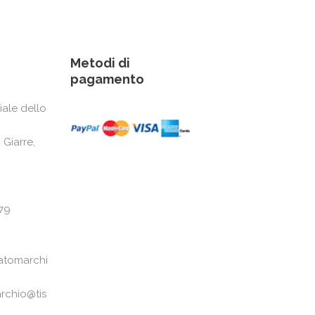
Metodi di
pagamento
iale dello
 Giarre,
79
atomarchi
rchio@tis