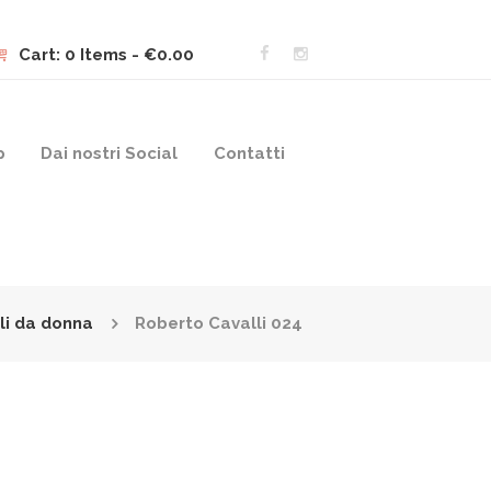
Cart:
0 Items
-
€0.00
p
Dai nostri Social
Contatti
li da donna
Roberto Cavalli 024