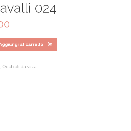
avalli 024
00
Il
prezzo
le
attuale
è:
Aggiungi al carrello
0.
€200.00.
a
,
Occhiali da vista