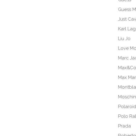
Guess M
Just Cav
Karl Lag
Liu Jo
Love Mo
Marc Ja
Max&Co
Max Ma
Montbl
Moschi
Polaroi
Polo Ra
Prada
Roberto