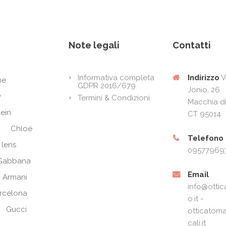
Note legali
Contatti
Indirizzo
V
Informativa completa
ne
GDPR 2016/679
Jonio, 26
y
Termini & Condizioni
Macchia di
lein
CT 95014
Chloé
Telefono
 lens
09577969
Gabbana
Email
 Armani
info@ottic
arcelona
o.it -
Gucci
otticatoma
cali.it