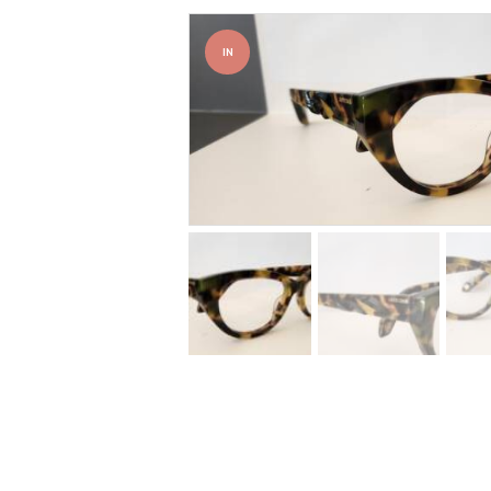
IN
OFFER
TA!