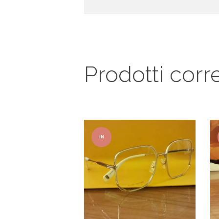
Prodotti corre
IN
OFFER
TA!