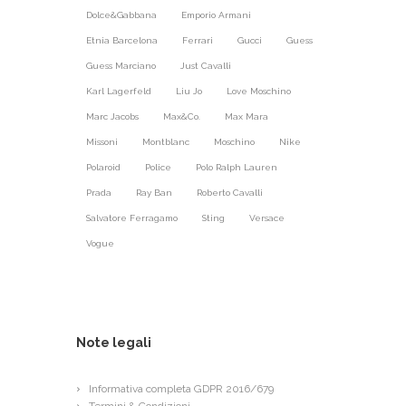
Dolce&Gabbana
Emporio Armani
Etnia Barcelona
Ferrari
Gucci
Guess
Guess Marciano
Just Cavalli
Karl Lagerfeld
Liu Jo
Love Moschino
Marc Jacobs
Max&Co.
Max Mara
Missoni
Montblanc
Moschino
Nike
Polaroid
Police
Polo Ralph Lauren
Prada
Ray Ban
Roberto Cavalli
Salvatore Ferragamo
Sting
Versace
Vogue
Note legali
Informativa completa GDPR 2016/679
Termini & Condizioni