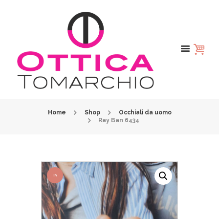
Home
Shop
Occhiali da uomo
Ray Ban 6434
IN
OFFER
TA!