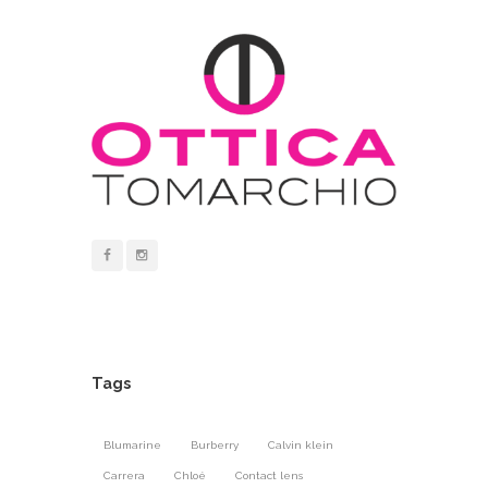
Tags
Blumarine
Burberry
Calvin klein
Carrera
Chloé
Contact lens