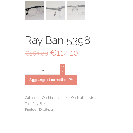
Ray Ban 5398
Il
€
114.10
Il
€
163.00
prezzo
prezzo
originale
attuale
Ray
era:
è:
Ban
€163.00.
€114.10.
5398
Aggiungi al carrello
quantità
Categorie:
Occhiali da uomo
,
Occhiali da vista
Tag:
Ray Ban
Product ID:
16322