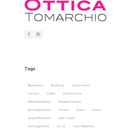
Tags
Blumarine
Burberry
Calvin klein
Carrera
Chloé
Contact lens
Dolce&Gabbana
Emporio Armani
Etnia Barcelona
Ferrari
Gucci
Guess
Guess Marciano
Just Cavalli
Karl Lagerfeld
Liu Jo
Love Moschino