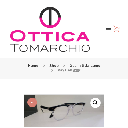
Home
Shop
Occhiali da uomo
Ray Ban 5398
IN
OFFER
TA!