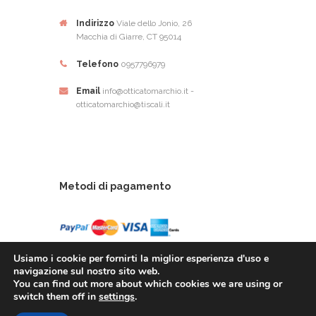
Indirizzo
Viale dello Jonio, 26
Macchia di Giarre, CT 95014
Telefono
0957796979
Email
info@otticatomarchio.it -
otticatomarchio@tiscali.it
Metodi di pagamento
Usiamo i cookie per fornirti la miglior esperienza d'uso e
navigazione sul nostro sito web.
You can find out more about which cookies we are using or
Ottica Tomarchio di Tomachio Rosario Alfio - Via
switch them off in
settings
.
Dello Ionio, 26 - 95014 Giarre (CT) - P.Iva: