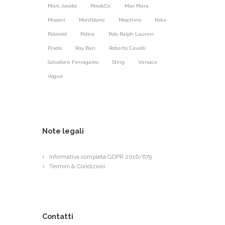
Marc Jacobs
Max&Co.
Max Mara
Missoni
Montblanc
Moschino
Nike
Polaroid
Police
Polo Ralph Lauren
Prada
Ray Ban
Roberto Cavalli
Salvatore Ferragamo
Sting
Versace
Vogue
Note legali
Informativa completa GDPR 2016/679
Termini & Condizioni
Contatti