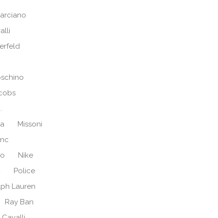
arciano
alli
erfeld
schino
cobs
.
ra
Missoni
anc
no
Nike
d
Police
lph Lauren
Ray Ban
 Cavalli