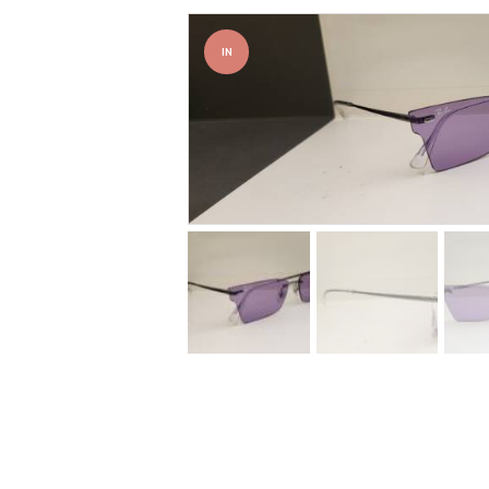
IN
OFFER
TA!