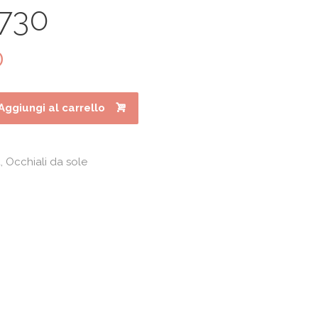
730
0
Il
prezzo
e
attuale
è:
Aggiungi al carrello
.
€95.90.
a
,
Occhiali da sole