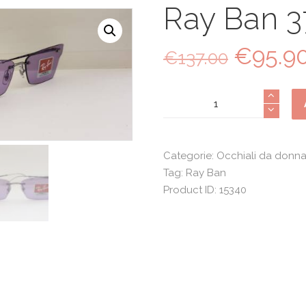
Ray Ban 3
€
95.9
Il
€
137.00
prezzo
original
Ray
era:
Ban
€137.00
3730
quantità
Categorie:
Occhiali da donn
Tag:
Ray Ban
Product ID:
15340