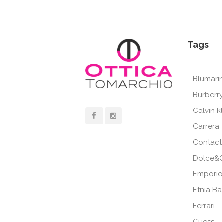
Tags
Blumari
Burberr
Calvin k
Carrera
Contact
Dolce&
Emporio
Etnia B
Ferrari
Guess