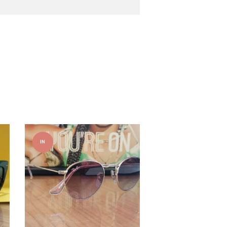
IN
OFFER
TA!