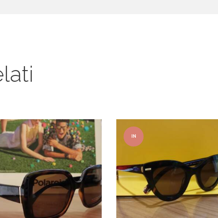
lati
IN
OFFER
TA!