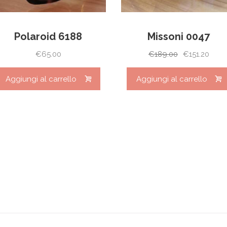
Polaroid 6188
Missoni 0047
Il
Il
€
65.00
€
189.00
€
151.20
prezzo
prez
originale
attua
Aggiungi al carrello
Aggiungi al carrello
era:
è:
€189.00.
€151.