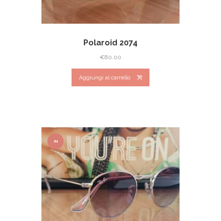
Polaroid 2074
€
80.00
Aggiungi al carrello
IN
OFFER
TA!