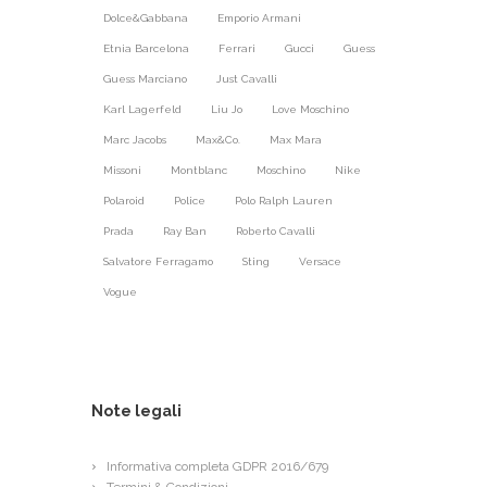
Dolce&Gabbana
Emporio Armani
Etnia Barcelona
Ferrari
Gucci
Guess
Guess Marciano
Just Cavalli
Karl Lagerfeld
Liu Jo
Love Moschino
Marc Jacobs
Max&Co.
Max Mara
Missoni
Montblanc
Moschino
Nike
Polaroid
Police
Polo Ralph Lauren
Prada
Ray Ban
Roberto Cavalli
Salvatore Ferragamo
Sting
Versace
Vogue
Note legali
Informativa completa GDPR 2016/679
Termini & Condizioni