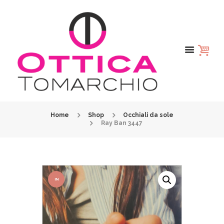
Home
Shop
Occhiali da sole
Ray Ban 3447
IN
OFFER
TA!