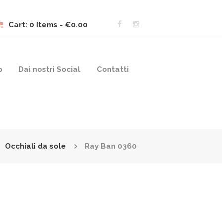
Cart:
0 Items
-
€0.00
p
Dai nostri Social
Contatti
Occhiali da sole
Ray Ban 0360