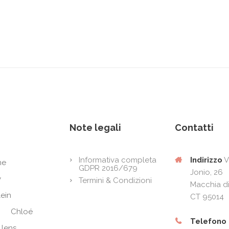
Note legali
Contatti
Indirizzo
V
Informativa completa
ne
GDPR 2016/679
Jonio, 26
y
Termini & Condizioni
Macchia di
lein
CT 95014
Chloé
Telefono
 lens