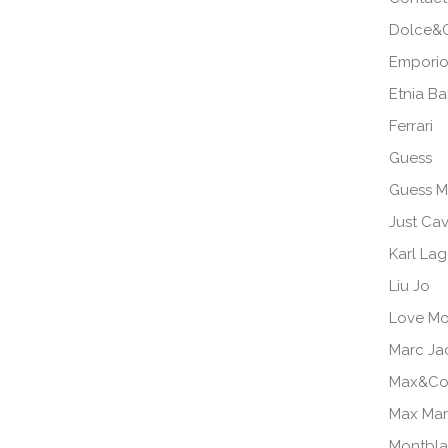
Dolce&
Emporio
Etnia B
Ferrari
Guess
Guess M
Just Cav
Karl Lag
Liu Jo
Love Mo
Marc Ja
Max&Co
Max Ma
Montbl