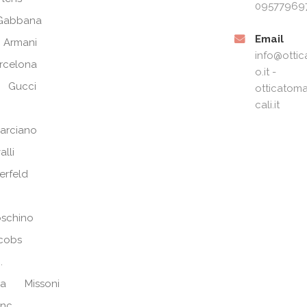
09577969
Gabbana
Email
 Armani
info@ottic
arcelona
o.it -
Gucci
otticatoma
cali.it
arciano
alli
erfeld
schino
cobs
.
ra
Missoni
anc