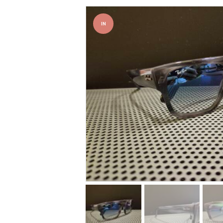
IN
OFFER
TA!