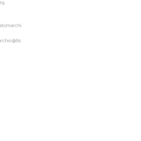
79
atomarchi
rchio@tis