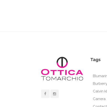
Tags
Blumari
Burberr
Calvin k
Carrera
Contact