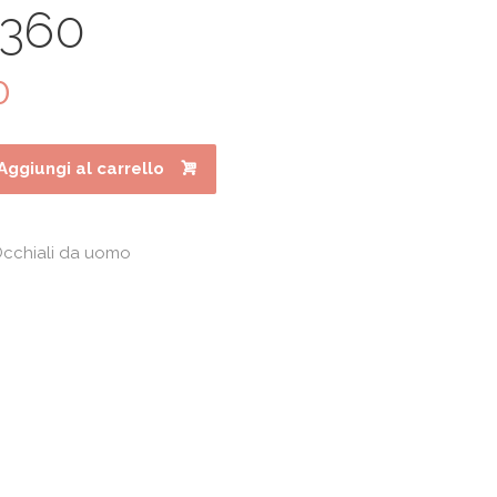
0360
0
Il
prezzo
e
attuale
è:
Aggiungi al carrello
.
€121.10.
cchiali da uomo