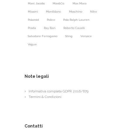
Marc Jacobs
Max&Co.
Max Mara
Missoni
Montblanc
Moschino
Nike
Polaroid
Police
Polo Ralph Lauren
Prada
Ray Ban
Roberto Cavalli
Salvatore Ferragamo
Sting
Versace
Vogue
Note legali
Informativa completa GDPR 2016/679
Termini & Condizioni
Contatti