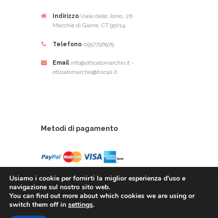
Indirizzo
Viale dello Jonio, 26
Macchia di Giarre, CT 95014
Telefono
0957796979
Email
info@otticatomarchio.it -
otticatomarchio@tiscali.it
Metodi di pagamento
Usiamo i cookie per fornirti la miglior esperienza d'uso e
navigazione sul nostro sito web.
You can find out more about which cookies we are using or
Ottica Tomarchio di Tomachio Rosario Alfio - Via
switch them off in
settings
.
Dello Ionio, 26 - 95014 Giarre (CT) - P.Iva: