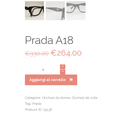
Prada A18
Il
€
264.00
Il
€
330.00
prezzo
prezzo
originale
attuale
Prada
era:
è:
A18
€330.00.
€264.00.
quantità
Aggiungi al carrello
Categorie:
Occhiali da donna
,
Occhiali da vista
Tag:
Prada
Product ID:
15136