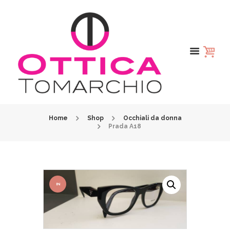
Home
Shop
Occhiali da donna
Prada A18
IN
OFFER
TA!