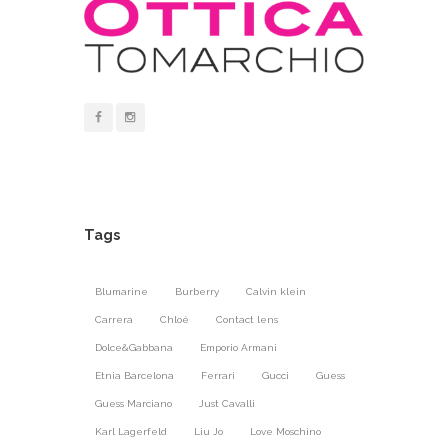
Tags
Blumarine
Burberry
Calvin klein
Carrera
Chloé
Contact lens
Dolce&Gabbana
Emporio Armani
Etnia Barcelona
Ferrari
Gucci
Guess
Guess Marciano
Just Cavalli
Karl Lagerfeld
Liu Jo
Love Moschino