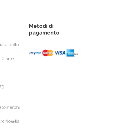
Metodi di
pagamento
iale dello
 Giarre,
79
atomarchi
rchio@tis