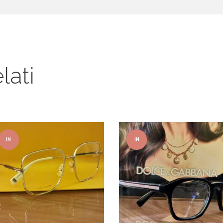
lati
IN
IN
OFFER
OFFER
TA!
TA!