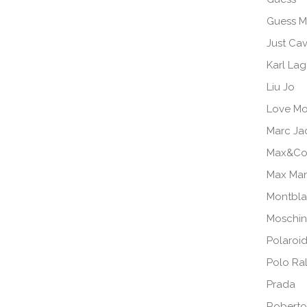
Guess M
Just Cav
Karl Lag
Liu Jo
Love Mo
Marc Ja
Max&Co
Max Ma
Montbl
Moschi
Polaroi
Polo Ra
Prada
Roberto