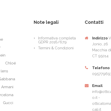
Note legali
Contatti
Indirizzo
V
Informativa completa
ne
GDPR 2016/679
Jonio, 26
y
Termini & Condizioni
Macchia di
lein
CT 95014
Chloé
Telefono
 lens
09577969
Gabbana
Email
 Armani
info@ottic
arcelona
o.it -
Gucci
otticatoma
cali.it