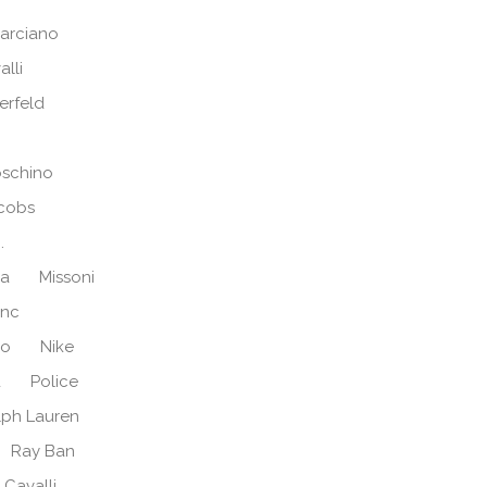
arciano
alli
erfeld
schino
cobs
.
ra
Missoni
anc
no
Nike
d
Police
lph Lauren
Ray Ban
 Cavalli