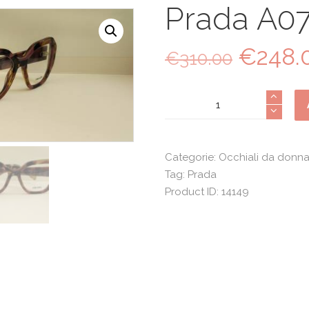
Prada A0
€
248.
Il
€
310.00
prezzo
original
Prada
era:
A07
€310.0
quantità
Categorie:
Occhiali da donn
Tag:
Prada
Product ID:
14149