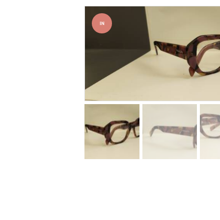
IN
OFFER
TA!