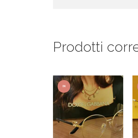
Prodotti corre
IN
OFFER
TA!