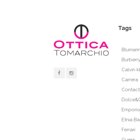
Tags
Blumari
Burberr
Calvin k
Carrera
Contact
Dolce&
Emporio
Etnia B
Ferrari
Guess