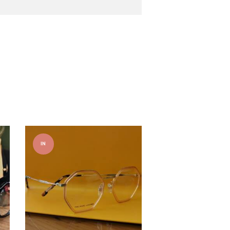
IN
OFFER
TA!