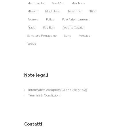
Marc Jacobs
Max&Co.
Max Mara
Missoni
Montblanc
Moschino
Nike
Polaroid
Police
Polo Ralph Lauren
Prada
Ray Ban
Roberto Cavalli
Salvatore Ferragamo
Sting
Versace
Vogue
Note legali
Informativa completa GDPR 2016/679
Termini & Condizioni
Contatti