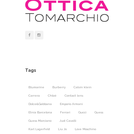
Tags
Blumarine
Burberry
Calvin klein
Carrera
Chloé
Contact lens
Dolce&Gabbana
Emporio Armani
Etnia Barcelona
Ferrari
Gucci
Guess
Guess Marciano
Just Cavalli
Karl Lagerfeld
Liu Jo
Love Moschino