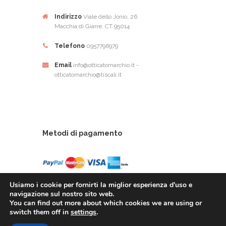
Indirizzo
Viale dello Jonio, 26
Macchia di Giarre, CT 95014
Telefono
0957796979
Email
info@otticatomarchio.it -
otticatomarchio@tiscali.it
Metodi di pagamento
Usiamo i cookie per fornirti la miglior esperienza d'uso e
navigazione sul nostro sito web.
You can find out more about which cookies we are using or
Ottica Tomarchio di Tomachio Rosario Alfio - Via
switch them off in
settings
.
Dello Ionio, 26 - 95014 Giarre (CT) - P.Iva: