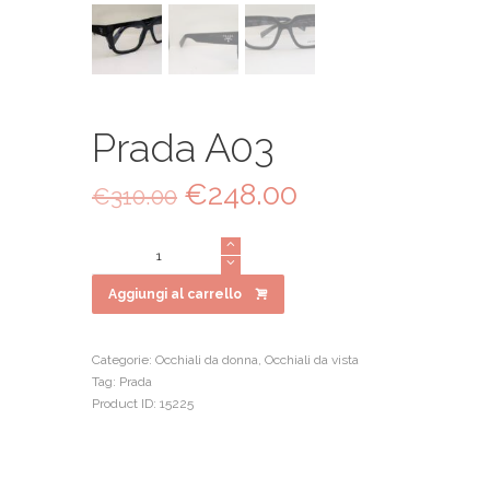
Prada A03
Il
€
248.00
Il
€
310.00
prezzo
prezzo
originale
attuale
Prada
era:
è:
A03
€310.00.
€248.00.
quantità
Aggiungi al carrello
Categorie:
Occhiali da donna
,
Occhiali da vista
Tag:
Prada
Product ID:
15225