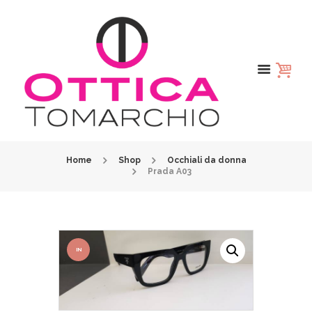
Home
Shop
Occhiali da donna
Prada A03
IN
OFFER
TA!