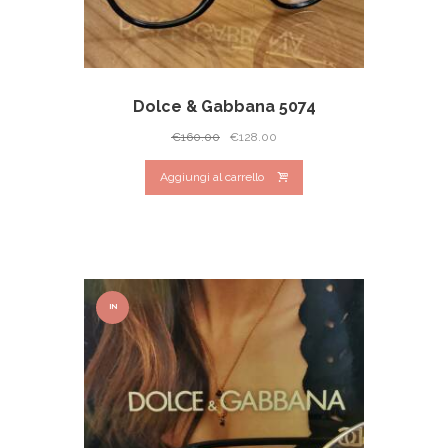
Dolce & Gabbana 5074
Il
Il
€
160.00
€
128.00
prezzo
prezzo
Aggiungi al carrello
originale
attuale
era:
è:
€160.00.
€128.00.
IN
OFFER
TA!