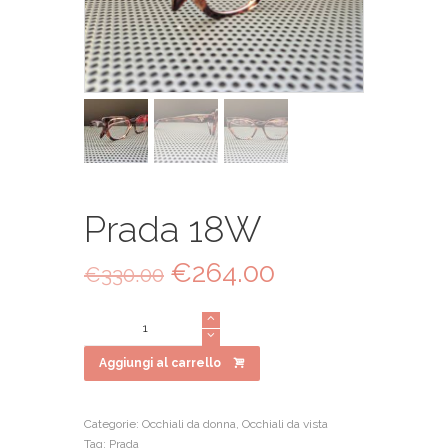
Prada 18W
Il
€
264.00
Il
€
330.00
prezzo
prezzo
originale
attuale
Prada
era:
è:
18W
€330.00.
€264.00.
quantità
Aggiungi al carrello
Categorie:
Occhiali da donna
,
Occhiali da vista
Tag:
Prada