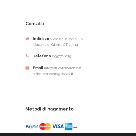
Contatti
Indirizzo
Viale dello Jonio, 26
Macchia di Giarre, CT 95014
Telefono
0957796979
Email
info@otticatomarchio.it -
otticatomarchio@tiscali.it
Metodi di pagamento