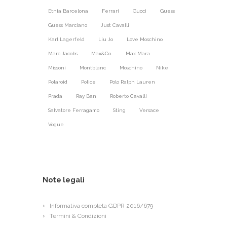
Etnia Barcelona
Ferrari
Gucci
Guess
Guess Marciano
Just Cavalli
Karl Lagerfeld
Liu Jo
Love Moschino
Marc Jacobs
Max&Co.
Max Mara
Missoni
Montblanc
Moschino
Nike
Polaroid
Police
Polo Ralph Lauren
Prada
Ray Ban
Roberto Cavalli
Salvatore Ferragamo
Sting
Versace
Vogue
Note legali
Informativa completa GDPR 2016/679
Termini & Condizioni