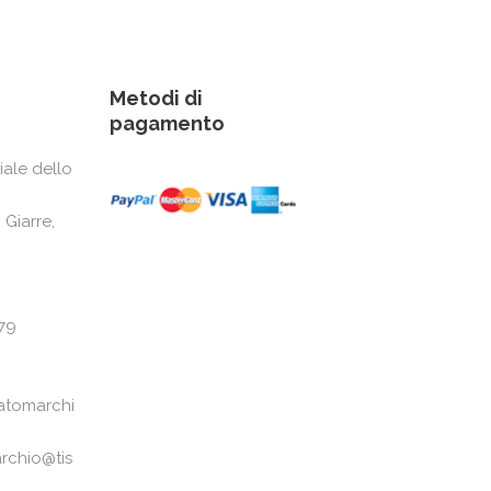
Metodi di
pagamento
iale dello
 Giarre,
79
atomarchi
rchio@tis