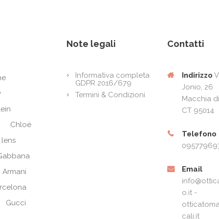
Note legali
Contatti
Indirizzo
V
Informativa completa
ne
GDPR 2016/679
Jonio, 26
y
Termini & Condizioni
Macchia di
lein
CT 95014
Chloé
Telefono
 lens
09577969
Gabbana
Email
 Armani
info@ottic
arcelona
o.it -
Gucci
otticatoma
cali.it