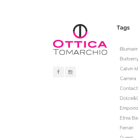
Tags
Blumari
Burberr
Calvin k
Carrera
Contact
Dolce&
Emporio
Etnia B
Ferrari
Guess