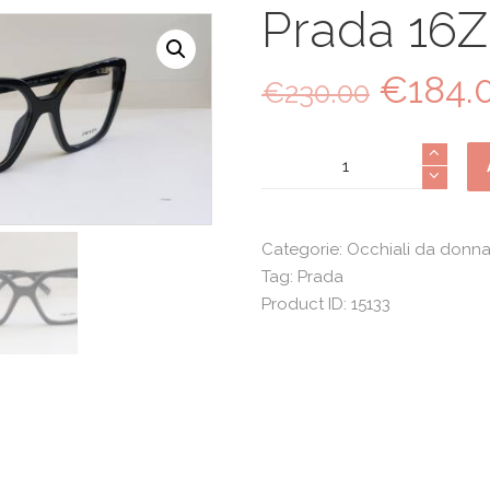
Prada 16Z
€
184.
Il
€
230.00
prezzo
origina
Prada
era:
16Z
€230.0
quantità
Categorie:
Occhiali da donn
Tag:
Prada
Product ID:
15133