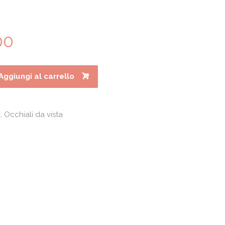
00
Il
prezzo
le
attuale
è:
Aggiungi al carrello
0.
€184.00.
a
,
Occhiali da vista