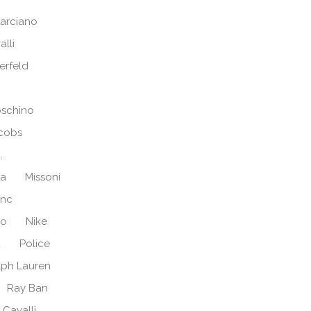
arciano
alli
erfeld
schino
cobs
.
ra
Missoni
anc
no
Nike
d
Police
lph Lauren
Ray Ban
 Cavalli