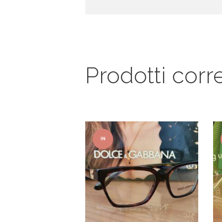
Prodotti corre
IN
OFFER
TA!