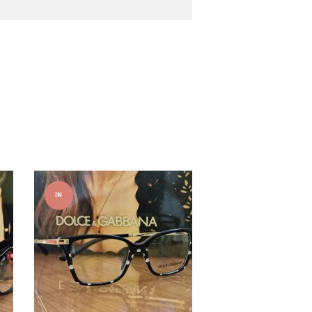
IN
OFFER
TA!