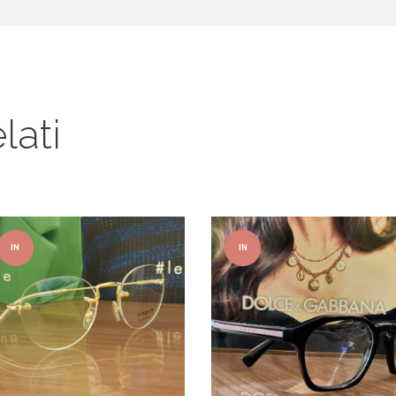
lati
IN
IN
OFFER
OFFER
TA!
TA!