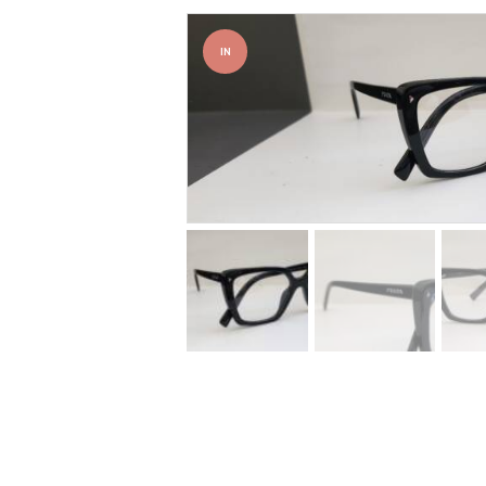
IN
OFFER
TA!