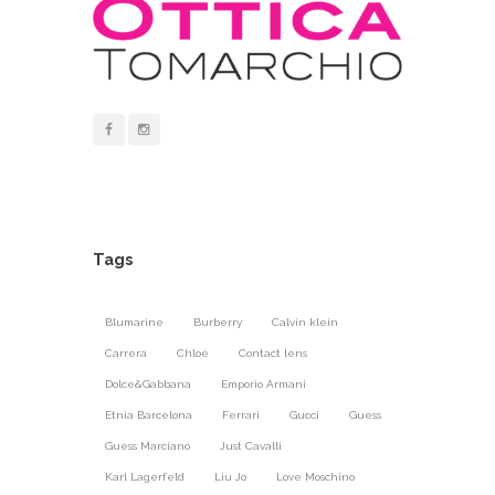
Tags
Blumarine
Burberry
Calvin klein
Carrera
Chloé
Contact lens
Dolce&Gabbana
Emporio Armani
Etnia Barcelona
Ferrari
Gucci
Guess
Guess Marciano
Just Cavalli
Karl Lagerfeld
Liu Jo
Love Moschino