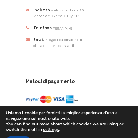
Indirizzo
Viale dello Jonio, 26
Macchia di Giarre, CT 95014
Telefono
0957796979
Email
info@otticatomarchio.it -
otticatomarchio@tiscali.it
Metodi di pagamento
Usiamo i cookie per fornirti la miglior esperienza d'uso e
navigazione sul nostro sito web.
You can find out more about which cookies we are using or
Ottica Tomarchio di Tomachio Rosario Alfio - Via
switch them off in
settings
.
Dello Ionio, 26 - 95014 Giarre (CT) - P.Iva: