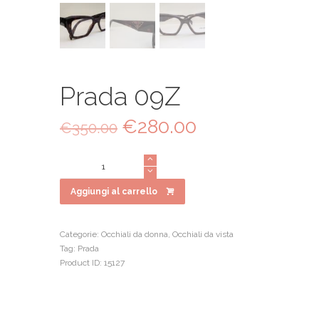
Prada 09Z
Il
€
280.00
Il
€
350.00
prezzo
prezzo
originale
attuale
Prada
era:
è:
09Z
€350.00.
€280.00.
quantità
Aggiungi al carrello
Categorie:
Occhiali da donna
,
Occhiali da vista
Tag:
Prada
Product ID:
15127