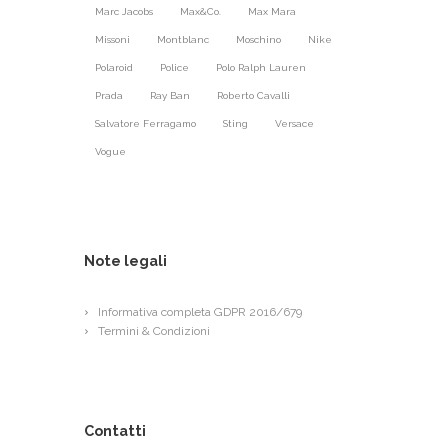
Marc Jacobs
Max&Co.
Max Mara
Missoni
Montblanc
Moschino
Nike
Polaroid
Police
Polo Ralph Lauren
Prada
Ray Ban
Roberto Cavalli
Salvatore Ferragamo
Sting
Versace
Vogue
Note legali
Informativa completa GDPR 2016/679
Termini & Condizioni
Contatti