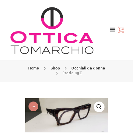
Home
Shop
Occhiali da donna
Prada 09Z
IN
OFFER
TA!