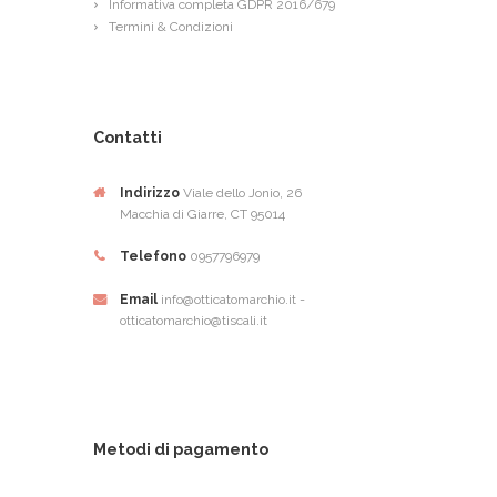
Informativa completa GDPR 2016/679
Termini & Condizioni
Contatti
Indirizzo
Viale dello Jonio, 26
Macchia di Giarre, CT 95014
Telefono
0957796979
Email
info@otticatomarchio.it -
otticatomarchio@tiscali.it
Metodi di pagamento