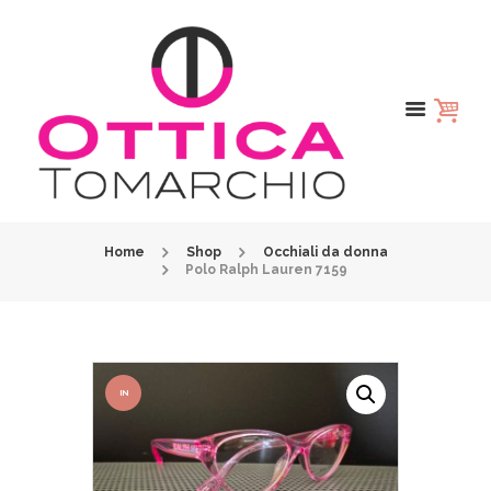
Home
Shop
Occhiali da donna
Polo Ralph Lauren 7159
IN
OFFER
TA!