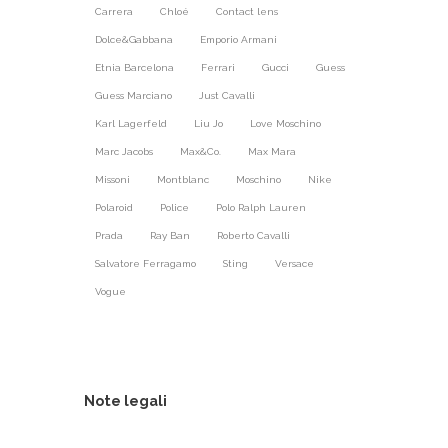
Carrera
Chloé
Contact lens
Dolce&Gabbana
Emporio Armani
Etnia Barcelona
Ferrari
Gucci
Guess
Guess Marciano
Just Cavalli
Karl Lagerfeld
Liu Jo
Love Moschino
Marc Jacobs
Max&Co.
Max Mara
Missoni
Montblanc
Moschino
Nike
Polaroid
Police
Polo Ralph Lauren
Prada
Ray Ban
Roberto Cavalli
Salvatore Ferragamo
Sting
Versace
Vogue
Note legali