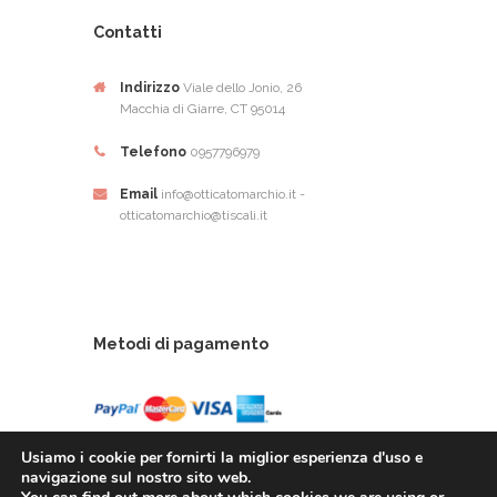
Contatti
Indirizzo
Viale dello Jonio, 26
Macchia di Giarre, CT 95014
Telefono
0957796979
Email
info@otticatomarchio.it -
otticatomarchio@tiscali.it
Metodi di pagamento
Usiamo i cookie per fornirti la miglior esperienza d'uso e
navigazione sul nostro sito web.