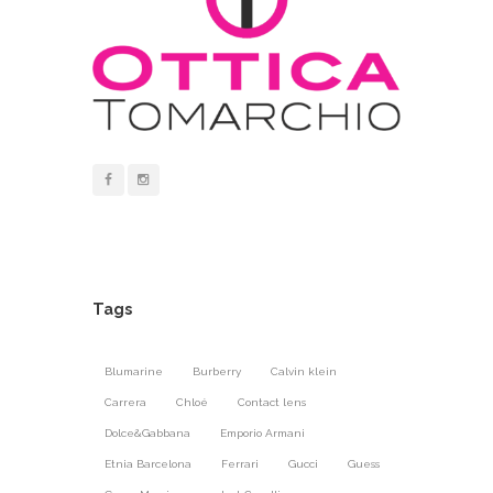
Tags
Blumarine
Burberry
Calvin klein
Carrera
Chloé
Contact lens
Dolce&Gabbana
Emporio Armani
Etnia Barcelona
Ferrari
Gucci
Guess