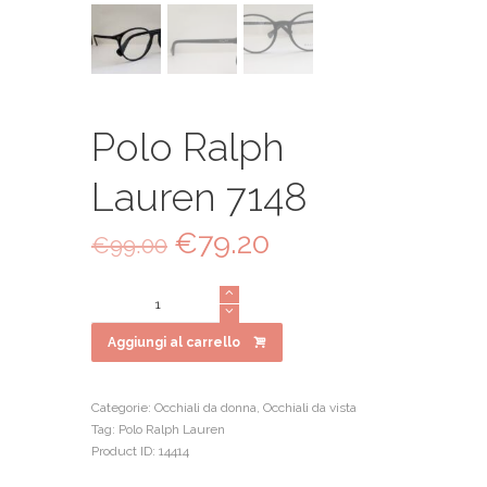
Polo Ralph
Lauren 7148
Il
€
79.20
Il
€
99.00
prezzo
prezzo
originale
attuale
Polo
era:
è:
Ralph
€99.00.
€79.20.
Lauren
Aggiungi al carrello
7148
quantità
Categorie:
Occhiali da donna
,
Occhiali da vista
Tag:
Polo Ralph Lauren
Product ID:
14414