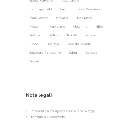
Guess Marciano
Just Cavalli
Karl Lagerfeld
Liu Jo
Love Moschino
Marc Jacobs
Max&Co.
Max Mara
Missoni
Montblanc
Moschino
Nike
Polaroid
Police
Polo Ralph Lauren
Prada
Ray Ban
Roberto Cavalli
Salvatore Ferragamo
Sting
Versace
Vogue
Note legali
Informativa completa GDPR 2016/679
Termini & Condizioni