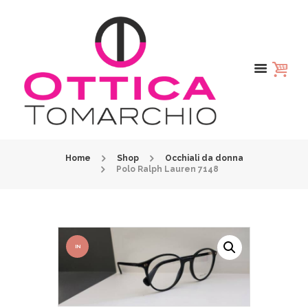
Home
Shop
Occhiali da donna
Polo Ralph Lauren 7148
IN
OFFER
TA!