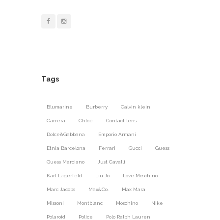
Tags
Blumarine
Burberry
Calvin klein
Carrera
Chloé
Contact lens
Dolce&Gabbana
Emporio Armani
Etnia Barcelona
Ferrari
Gucci
Guess
Guess Marciano
Just Cavalli
Karl Lagerfeld
Liu Jo
Love Moschino
Marc Jacobs
Max&Co.
Max Mara
Missoni
Montblanc
Moschino
Nike
Polaroid
Police
Polo Ralph Lauren