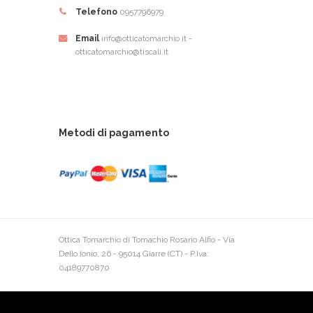
Telefono
0957796979
Email
info@otticatomarchio.it -
otticatomarchio@tiscali.it
Metodi di pagamento
Ottica Tomarchio di Tomachio Rosario Alfio - Via
Dello Ionio, 26 - 95014 Giarre (CT) - P.Iva:
04189770870