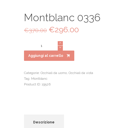
Montblanc 0336
Il
€
296.00
Il
€
370.00
prezzo
prezzo
originale
attuale
Montblanc
era:
è:
0336
€370.00.
€296.00.
quantità
Aggiungi al carrello
Categorie:
Occhiali da uomo
,
Occhiali da vista
Tag:
Montblanc
Product ID:
19526
Descrizione