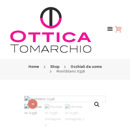
Home
Shop
Occhiali da uomo
Montblanc 0336
IN
OFFER
TA!