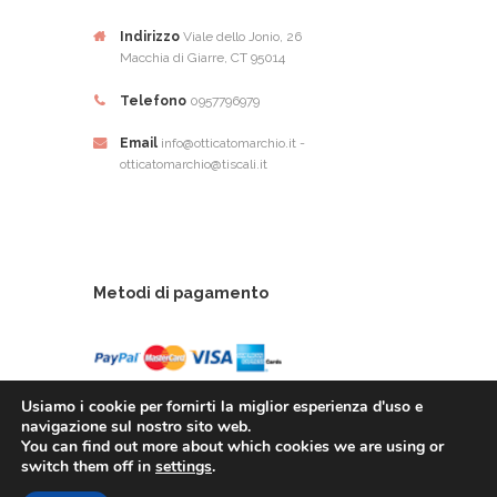
Indirizzo
Viale dello Jonio, 26
Macchia di Giarre, CT 95014
Telefono
0957796979
Email
info@otticatomarchio.it -
otticatomarchio@tiscali.it
Metodi di pagamento
Usiamo i cookie per fornirti la miglior esperienza d'uso e
navigazione sul nostro sito web.
You can find out more about which cookies we are using or
Ottica Tomarchio di Tomachio Rosario Alfio - Via
switch them off in
settings
.
Dello Ionio, 26 - 95014 Giarre (CT) - P.Iva: