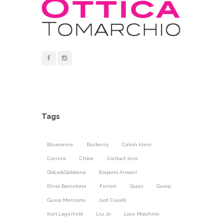
Tags
Blumarine
Burberry
Calvin klein
Carrera
Chloé
Contact lens
Dolce&Gabbana
Emporio Armani
Etnia Barcelona
Ferrari
Gucci
Guess
Guess Marciano
Just Cavalli
Karl Lagerfeld
Liu Jo
Love Moschino