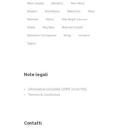
Marc Jacobs
Max&Co.
Max Mara
Missoni
Montblanc
Moschino
Nike
Polaroid
Police
Polo Ralph Lauren
Prada
Ray Ban
Roberto Cavalli
Salvatore Ferragamo
Sting
Versace
Vogue
Note legali
Informativa completa GDPR 2016/679
Termini & Condizioni
Contatti