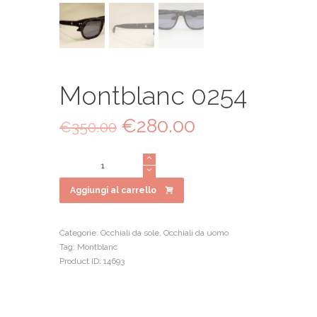
Montblanc 0254
Il
€
280.00
Il
€
350.00
prezzo
prezzo
originale
attuale
Montblanc
era:
è:
0254
€350.00.
€280.00.
quantità
Aggiungi al carrello
Categorie:
Occhiali da sole
,
Occhiali da uomo
Tag:
Montblanc
Product ID:
14693