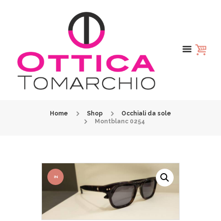
Home
Shop
Occhiali da sole
Montblanc 0254
IN
OFFER
TA!