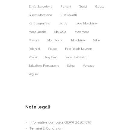
Etnia Barcelona
Ferrari
Gucci
Guess
Guess Marciano
Just Cavalli
Karl Lagerfeld
Liu Jo
Love Moschino
Marc Jacobs
Max&Co.
Max Mara
Missoni
Montblanc
Moschino
Nike
Polaroid
Police
Polo Ralph Lauren
Prada
Ray Ban
Roberto Cavalli
Salvatore Ferragamo
Sting
Versace
Vogue
Note legali
Informativa completa GDPR 2016/679
Termini & Condizioni