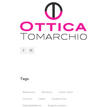
Tags
Blumarine
Burberry
Calvin klein
Carrera
Chloé
Contact lens
Dolce&Gabbana
Emporio Armani