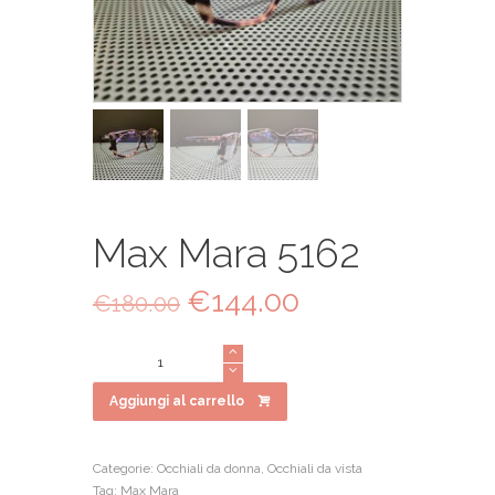
Max Mara 5162
Il
€
144.00
Il
€
180.00
prezzo
prezzo
originale
attuale
Max
era:
è:
Mara
€180.00.
€144.00.
5162
Aggiungi al carrello
quantità
Categorie:
Occhiali da donna
,
Occhiali da vista
Tag:
Max Mara