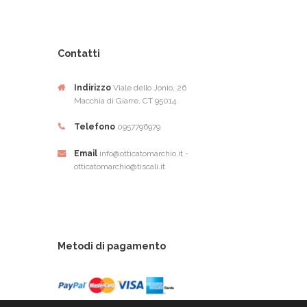
Contatti
Indirizzo
Viale dello Jonio, 26
Macchia di Giarre, CT 95014
Telefono
0957796979
Email
info@otticatomarchio.it -
otticatomarchio@tiscali.it
Metodi di pagamento