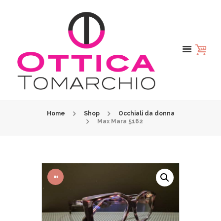
Home
Shop
Occhiali da donna
Max Mara 5162
IN
OFFER
TA!