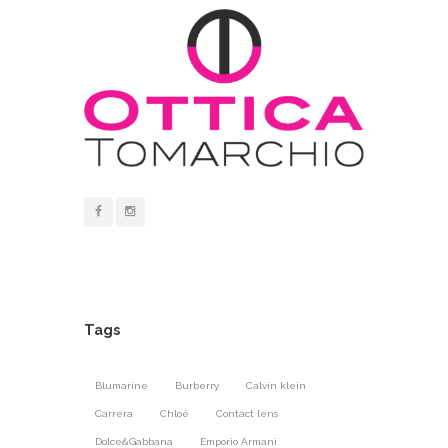
Tags
Blumarine
Burberry
Calvin klein
Carrera
Chloé
Contact lens
Dolce&Gabbana
Emporio Armani