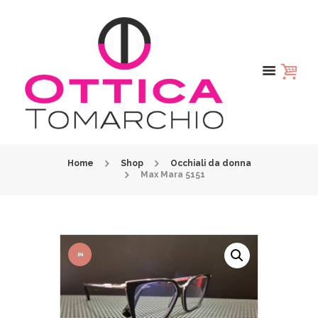
Home
Shop
Occhiali da donna
Max Mara 5151
IN
OFFER
TA!