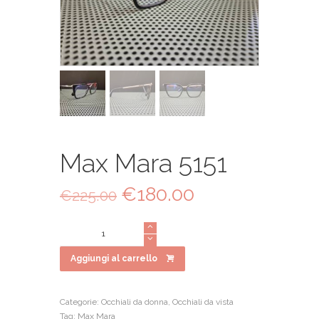
Max Mara 5151
Il
€
180.00
Il
€
225.00
prezzo
prezzo
originale
attuale
Max
era:
è:
Mara
€225.00.
€180.00.
5151
Aggiungi al carrello
quantità
Categorie:
Occhiali da donna
,
Occhiali da vista
Tag:
Max Mara