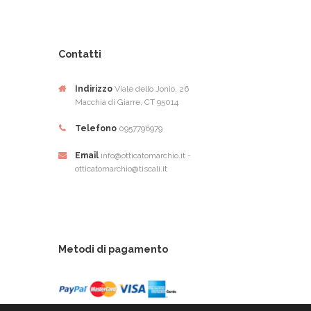
Contatti
Indirizzo
Viale dello Jonio, 26
Macchia di Giarre, CT 95014
Telefono
0957796979
Email
info@otticatomarchio.it -
otticatomarchio@tiscali.it
Metodi di pagamento