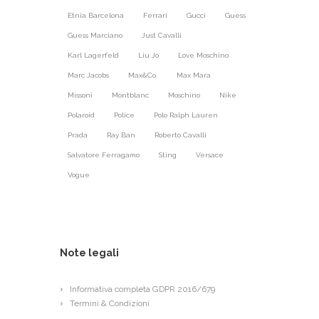
Etnia Barcelona
Ferrari
Gucci
Guess
Guess Marciano
Just Cavalli
Karl Lagerfeld
Liu Jo
Love Moschino
Marc Jacobs
Max&Co.
Max Mara
Missoni
Montblanc
Moschino
Nike
Polaroid
Police
Polo Ralph Lauren
Prada
Ray Ban
Roberto Cavalli
Salvatore Ferragamo
Sting
Versace
Vogue
Note legali
Informativa completa GDPR 2016/679
Termini & Condizioni