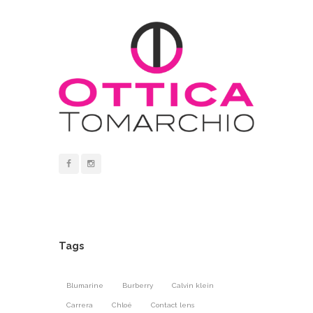
Tags
Blumarine
Burberry
Calvin klein
Carrera
Chloé
Contact lens