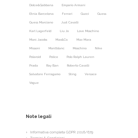
Dolce&Gabbana
Emporio Armani
Etnia Barcelona
Ferrari
Gucci
Guess
Guess Marciano
Just Cavalli
Karl Lagerfeld
Liu Jo
Love Moschino
Marc Jacobs
Max&Co.
Max Mara
Missoni
Montblanc
Moschino
Nike
Polaroid
Police
Polo Ralph Lauren
Prada
Ray Ban
Roberto Cavalli
Salvatore Ferragamo
Sting
Versace
Vogue
Note legali
Informativa completa GDPR 2016/679
Termini & Condizioni