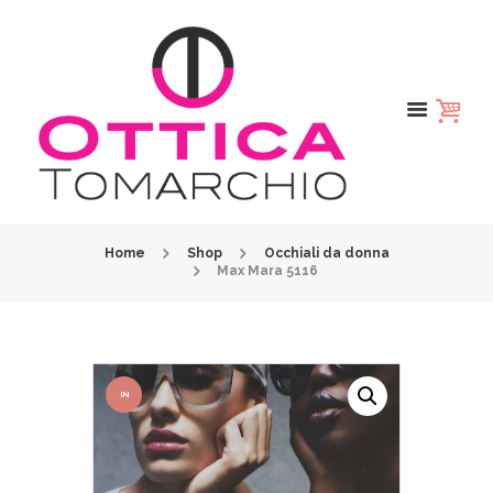
Home
Shop
Occhiali da donna
Max Mara 5116
IN
OFFER
TA!