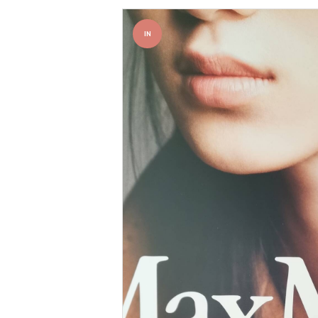
IN
OFFER
TA!