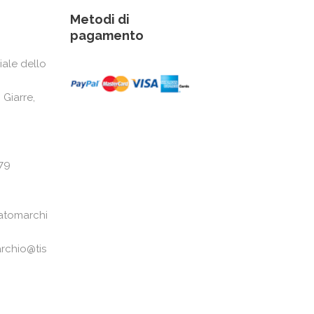
Metodi di
pagamento
iale dello
 Giarre,
79
atomarchi
rchio@tis