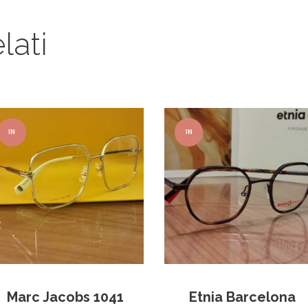
lati
IN
IN
OFFER
OFFER
TA!
TA!
Marc Jacobs 1041
Etnia Barcelona