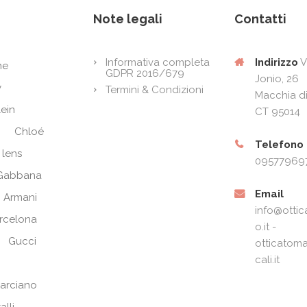
Note legali
Contatti
Indirizzo
V
Informativa completa
ne
GDPR 2016/679
Jonio, 26
y
Termini & Condizioni
Macchia di
lein
CT 95014
Chloé
Telefono
 lens
09577969
Gabbana
Email
 Armani
info@ottic
arcelona
o.it -
Gucci
otticatoma
cali.it
arciano