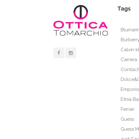
Tags
Blumari
Burberr
Calvin k
Carrera
Contact
Dolce&
Emporio
Etnia B
Ferrari
Guess
Guess M