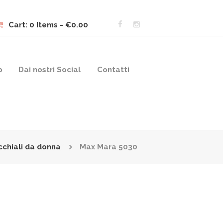
Cart:
0 Items
-
€0.00
p
Dai nostri Social
Contatti
cchiali da donna
Max Mara 5030