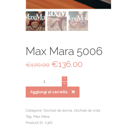
Max Mara 5006
Il
€
136.00
Il
€
170.00
prezzo
prezzo
originale
attuale
Max
era:
è:
Mara
€170.00.
€136.00.
5006
Aggiungi al carrello
quantità
Categorie:
Occhiali da donna
,
Occhiali da vista
Tag:
Max Mara
Product ID:
2367