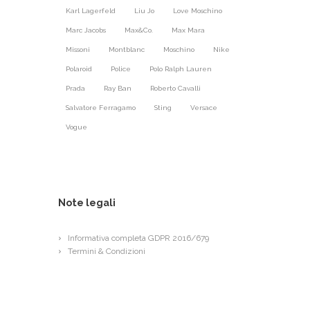
Karl Lagerfeld
Liu Jo
Love Moschino
Marc Jacobs
Max&Co.
Max Mara
Missoni
Montblanc
Moschino
Nike
Polaroid
Police
Polo Ralph Lauren
Prada
Ray Ban
Roberto Cavalli
Salvatore Ferragamo
Sting
Versace
Vogue
Note legali
Informativa completa GDPR 2016/679
Termini & Condizioni