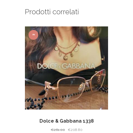
Prodotti correlati
IN
OFFER
TA!
Dolce & Gabbana 1338
Il
Il
€
261.00
€
208.80