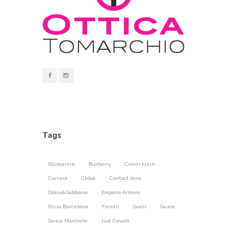
Tags
Blumarine
Burberry
Calvin klein
Carrera
Chloé
Contact lens
Dolce&Gabbana
Emporio Armani
Etnia Barcelona
Ferrari
Gucci
Guess
Guess Marciano
Just Cavalli