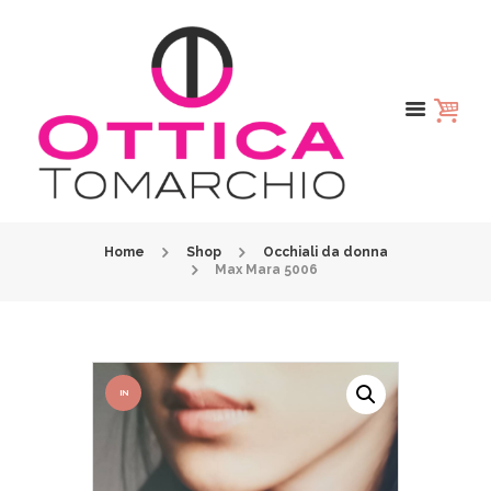
Home
Shop
Occhiali da donna
Max Mara 5006
IN
OFFER
TA!