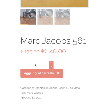
Marc Jacobs 561
Il
€
140.00
Il
€
175.00
prezzo
prezzo
originale
attuale
Marc
era:
è:
Jacobs
€175.00.
€140.00.
561
Aggiungi al carrello
quantità
Categorie:
Occhiali da donna
,
Occhiali da vista
Tag:
Marc Jacobs
Product ID:
2011