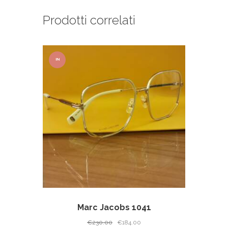
Prodotti correlati
IN
OFFER
TA!
Marc Jacobs 1041
Il
Il
€
230.00
€
184.00