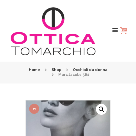
Home
Shop
Occhiali da donna
Marc Jacobs 561
IN
OFFER
TA!