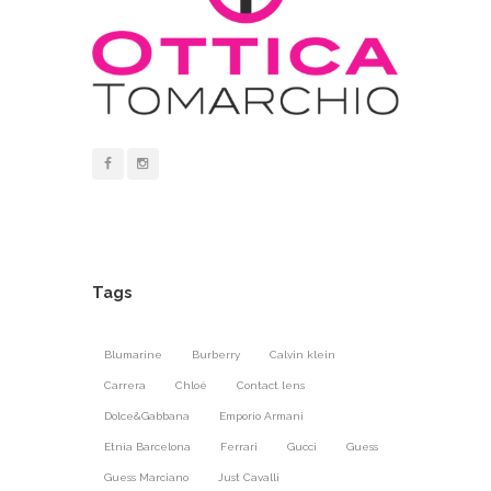
Tags
Blumarine
Burberry
Calvin klein
Carrera
Chloé
Contact lens
Dolce&Gabbana
Emporio Armani
Etnia Barcelona
Ferrari
Gucci
Guess
Guess Marciano
Just Cavalli