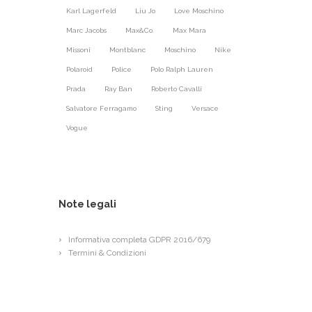
Karl Lagerfeld
Liu Jo
Love Moschino
Marc Jacobs
Max&Co.
Max Mara
Missoni
Montblanc
Moschino
Nike
Polaroid
Police
Polo Ralph Lauren
Prada
Ray Ban
Roberto Cavalli
Salvatore Ferragamo
Sting
Versace
Vogue
Note legali
Informativa completa GDPR 2016/679
Termini & Condizioni