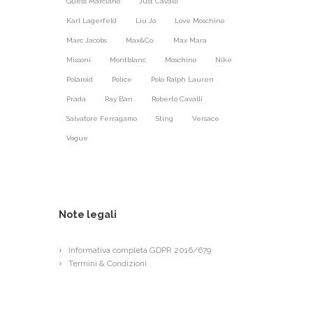
Guess Marciano
Just Cavalli
Karl Lagerfeld
Liu Jo
Love Moschino
Marc Jacobs
Max&Co.
Max Mara
Missoni
Montblanc
Moschino
Nike
Polaroid
Police
Polo Ralph Lauren
Prada
Ray Ban
Roberto Cavalli
Salvatore Ferragamo
Sting
Versace
Vogue
Note legali
Informativa completa GDPR 2016/679
Termini & Condizioni