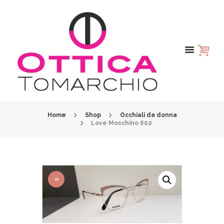
Home
Shop
Occhiali da donna
Love Moschino 602
IN
OFFER
TA!