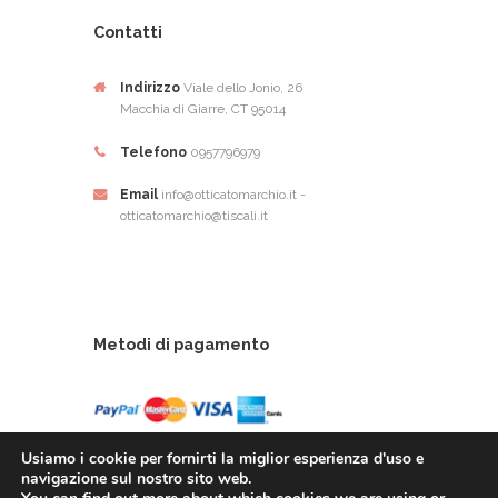
Contatti
Indirizzo
Viale dello Jonio, 26
Macchia di Giarre, CT 95014
Telefono
0957796979
Email
info@otticatomarchio.it -
otticatomarchio@tiscali.it
Metodi di pagamento
Usiamo i cookie per fornirti la miglior esperienza d'uso e
navigazione sul nostro sito web.