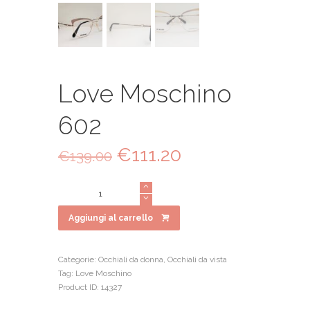
Love Moschino
602
Il
€
111.20
Il
€
139.00
prezzo
prezzo
originale
attuale
Love
era:
è:
Moschino
€139.00.
€111.20.
602
Aggiungi al carrello
quantità
Categorie:
Occhiali da donna
,
Occhiali da vista
Tag:
Love Moschino
Product ID:
14327