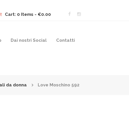
Cart:
0 Items
-
€0.00
p
Dai nostri Social
Contatti
ali da donna
Love Moschino 592