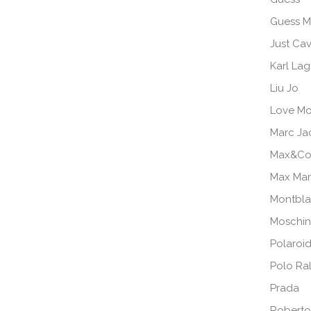
Guess M
Just Cav
Karl Lag
Liu Jo
Love Mo
Marc Ja
Max&Co
Max Ma
Montbl
Moschi
Polaroi
Polo Ra
Prada
Roberto