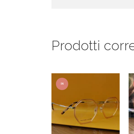
Prodotti corre
IN
OFFER
TA!