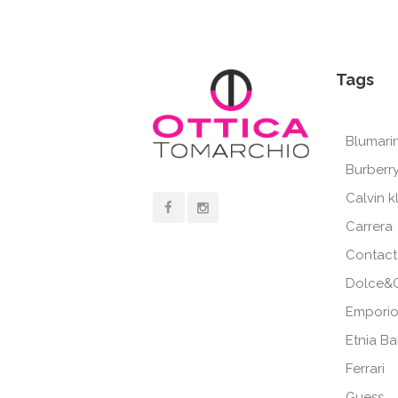
Tags
Blumari
Burberr
Calvin k
Carrera
Contact
Dolce&
Emporio
Etnia B
Ferrari
Guess