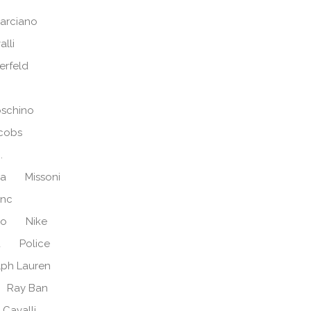
arciano
alli
erfeld
schino
cobs
.
ra
Missoni
anc
no
Nike
d
Police
lph Lauren
Ray Ban
 Cavalli