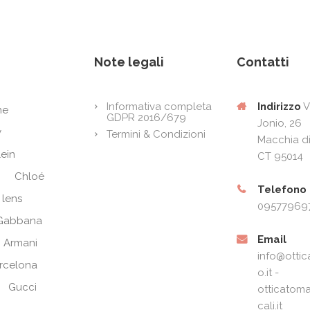
Note legali
Contatti
Indirizzo
V
Informativa completa
ne
GDPR 2016/679
Jonio, 26
y
Termini & Condizioni
Macchia di
lein
CT 95014
Chloé
Telefono
 lens
09577969
Gabbana
Email
 Armani
info@ottic
arcelona
o.it -
Gucci
otticatoma
cali.it