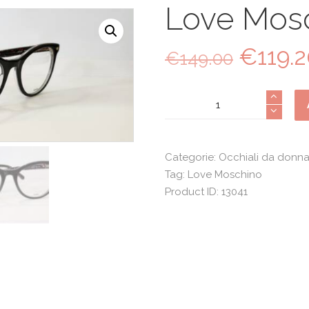
Love Mos
€
119.
Il
€
149.00
prezzo
origina
Love
era:
Moschino
€149.0
592
quantità
Categorie:
Occhiali da donn
Tag:
Love Moschino
Product ID:
13041