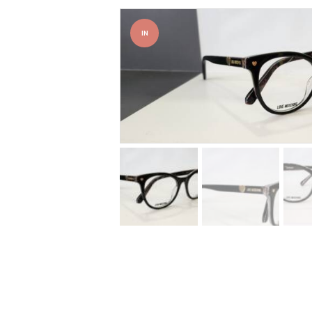
IN
OFFER
TA!