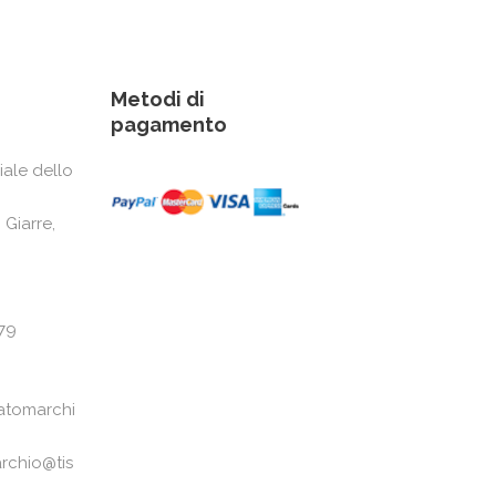
Metodi di
pagamento
iale dello
 Giarre,
79
atomarchi
rchio@tis