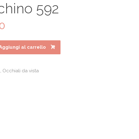
chino 592
20
Il
prezzo
le
attuale
è:
Aggiungi al carrello
0.
€119.20.
a
,
Occhiali da vista