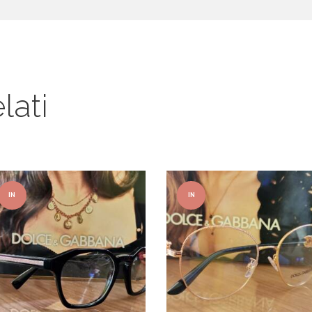
lati
IN
IN
OFFER
OFFER
TA!
TA!