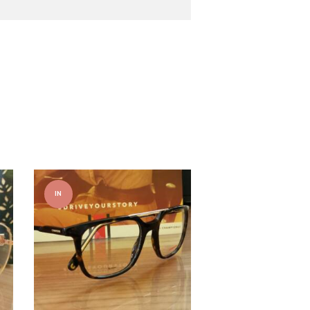
IN
OFFER
TA!