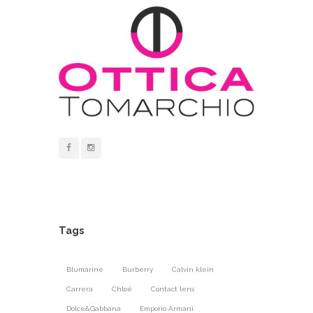
Tags
Blumarine
Burberry
Calvin klein
Carrera
Chloé
Contact lens
Dolce&Gabbana
Emporio Armani