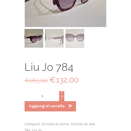
Liu Jo 784
Il
€
132.00
Il
€
165.00
prezzo
prezzo
originale
attuale
Liu
era:
è:
Jo
€165.00.
€132.00.
784
Aggiungi al carrello
quantità
Categorie:
Occhiali da donna
,
Occhiali da sole
Tag:
Liu Jo