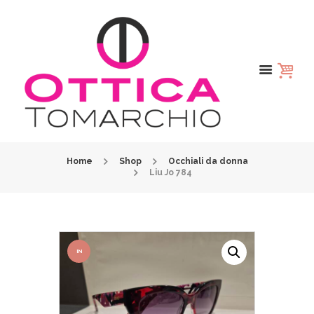
Home
Shop
Occhiali da donna
Liu Jo 784
IN
OFFER
TA!