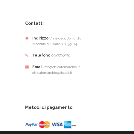
Contatti
Indirizzo
Viale dello Jonio, 26
Macchia di Giarre, CT 95014
Telefono
0957796979
Email
info@otticatomarchio.it -
otticatomarchio@tiscali.it
Metodi di pagamento