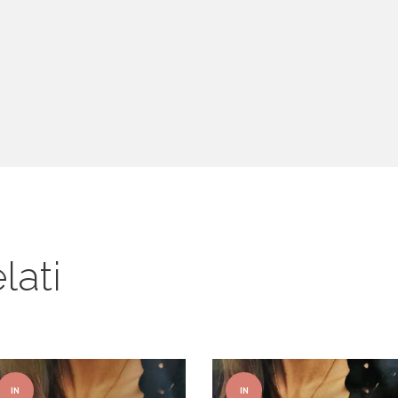
lati
IN
IN