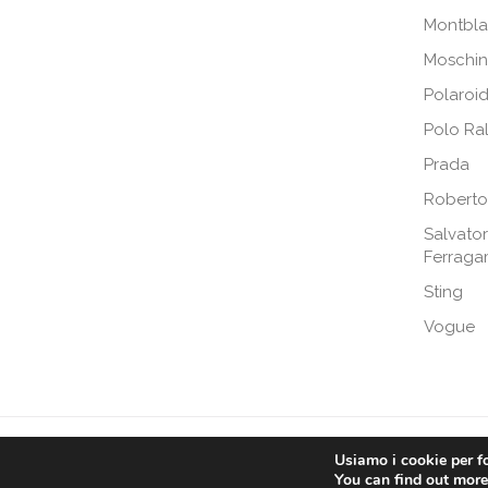
Montbl
Moschi
Polaroi
Polo Ra
Prada
Roberto
Salvato
Ferrag
Sting
Vogue
Ottica Tomarchio di Tomachio Rosario Al
Usiamo i cookie per fo
You can find out more