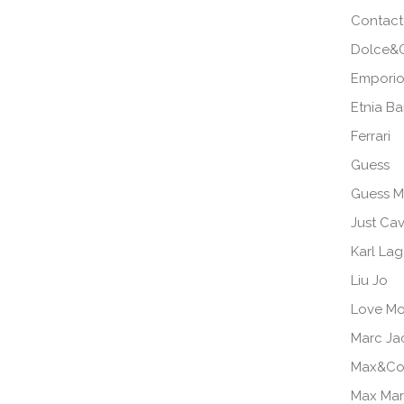
Contact
Dolce&
Emporio
Etnia B
Ferrari
Guess
Guess M
Just Cav
Karl Lag
Liu Jo
Love Mo
Marc Ja
Max&Co
Max Ma