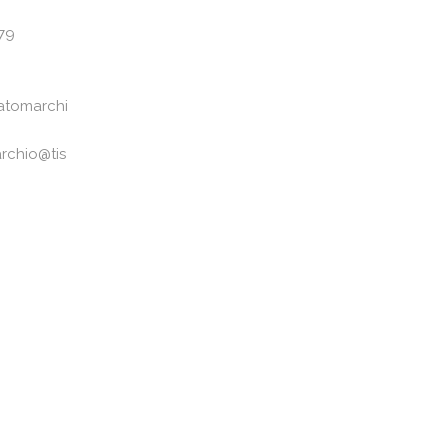
79
atomarchi
rchio@tis