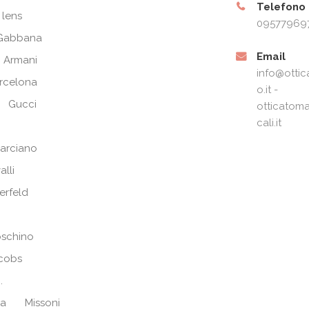
Telefono
 lens
09577969
Gabbana
Email
 Armani
info@ottic
arcelona
o.it -
Gucci
otticatoma
cali.it
arciano
alli
erfeld
schino
cobs
.
ra
Missoni