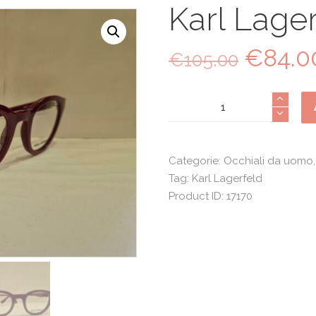
Karl Lager
€
84.0
Il
€
105.00
prezzo
origina
Karl
era:
Lagerfeld
€105.0
6177
quantità
Categorie:
Occhiali da uomo
Tag:
Karl Lagerfeld
Product ID:
17170