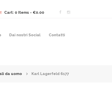
Cart:
0 Items
-
€0.00
p
Dai nostri Social
Contatti
ali da uomo
Karl Lagerfeld 6177