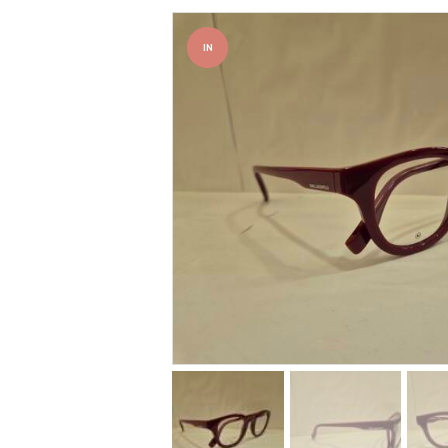
IN
OFFER
TA!