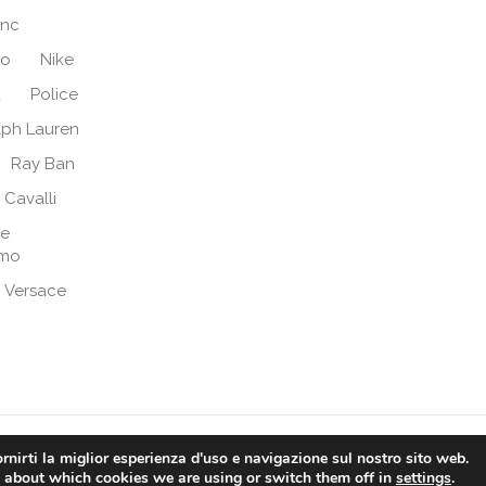
anc
no
Nike
d
Police
lph Lauren
Ray Ban
 Cavalli
re
amo
Versace
fio - Via Dello Ionio, 26 - 95014 Giarre (CT) - P.Iva: 041897708
rnirti la miglior esperienza d'uso e navigazione sul nostro sito web.
 about which cookies we are using or switch them off in
settings
.