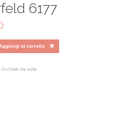
feld 6177
0
Il
prezzo
le
attuale
è:
Aggiungi al carrello
0.
€84.00.
,
Occhiali da vista