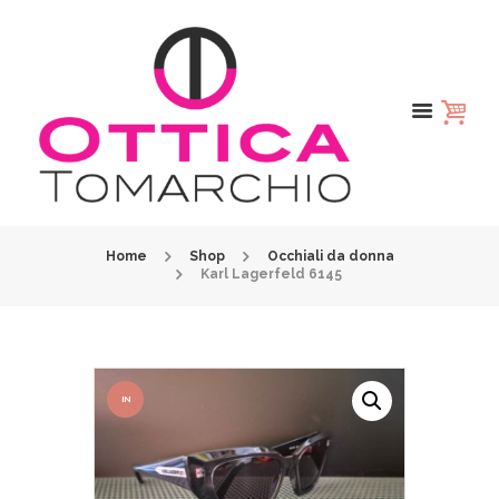
Home
Shop
Occhiali da donna
Karl Lagerfeld 6145
IN
OFFER
TA!