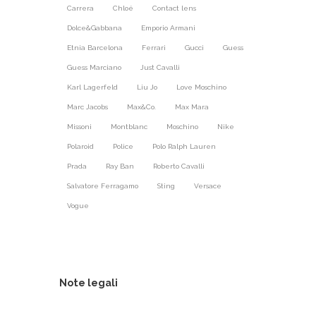
Carrera
Chloé
Contact lens
Dolce&Gabbana
Emporio Armani
Etnia Barcelona
Ferrari
Gucci
Guess
Guess Marciano
Just Cavalli
Karl Lagerfeld
Liu Jo
Love Moschino
Marc Jacobs
Max&Co.
Max Mara
Missoni
Montblanc
Moschino
Nike
Polaroid
Police
Polo Ralph Lauren
Prada
Ray Ban
Roberto Cavalli
Salvatore Ferragamo
Sting
Versace
Vogue
Note legali