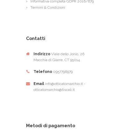
Informativa completa GDPR 2016/679
Termini & Condizioni
Contatti
Indirizzo
Viale dello Jonio, 26
Macchia di Giarre, CT 95014
Telefono
0957796979
Email
info@otticatomarchio.it -
otticatomarchio@tiscali.it
Metodi di pagamento