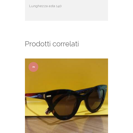
Lunghezza asta 140
Prodotti correlati
IN
OFFER
TA!