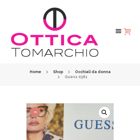
Home
Shop
Occhiali da donna
Guess 0381
IN
OFFER
TA!