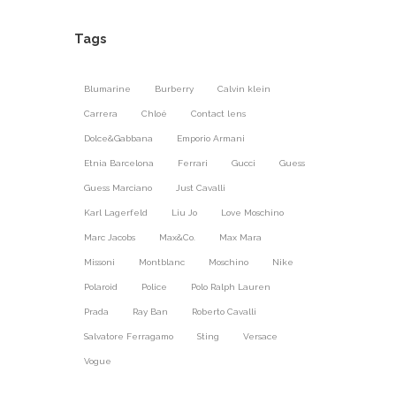
Tags
Blumarine
Burberry
Calvin klein
Carrera
Chloé
Contact lens
Dolce&Gabbana
Emporio Armani
Etnia Barcelona
Ferrari
Gucci
Guess
Guess Marciano
Just Cavalli
Karl Lagerfeld
Liu Jo
Love Moschino
Marc Jacobs
Max&Co.
Max Mara
Missoni
Montblanc
Moschino
Nike
Polaroid
Police
Polo Ralph Lauren
Prada
Ray Ban
Roberto Cavalli
Salvatore Ferragamo
Sting
Versace
Vogue