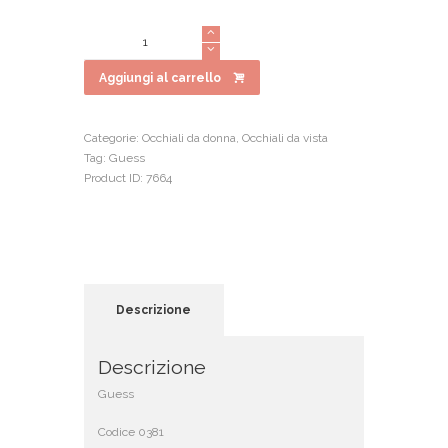
prezzo
prezzo
originale
attuale
Guess
era:
è:
0381
€175.00.
€140.00.
quantità
Aggiungi al carrello
Categorie:
Occhiali da donna
,
Occhiali da vista
Tag:
Guess
Product ID:
7664
Descrizione
Descrizione
Guess
Codice 0381