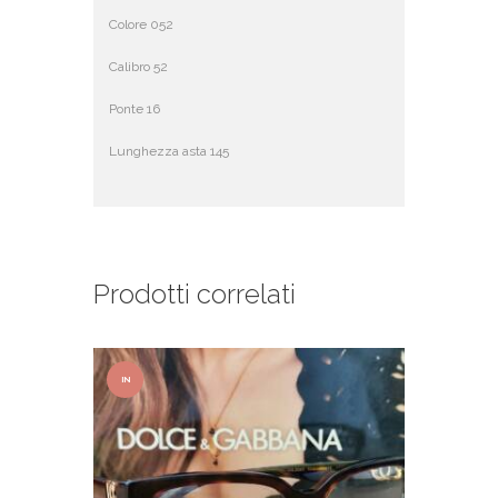
Colore 052
Calibro 52
Ponte 16
Lunghezza asta 145
Prodotti correlati
IN
OFFER
TA!