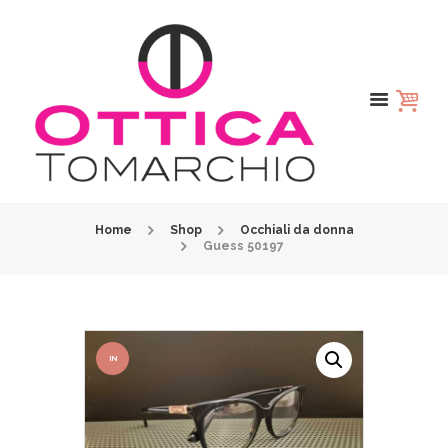
Home
Shop
Occhiali da donna
Guess 50197
IN
OFFER
TA!