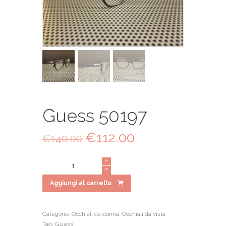
Guess 50197
Il
€
112.00
Il
€
140.00
prezzo
prezzo
originale
attuale
Guess
era:
è:
50197
€140.00.
€112.00.
quantità
Aggiungi al carrello
Categorie:
Occhiali da donna
,
Occhiali da vista
Tag:
Guess