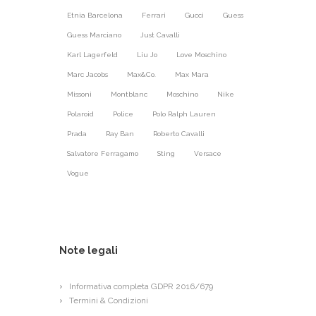
Etnia Barcelona
Ferrari
Gucci
Guess
Guess Marciano
Just Cavalli
Karl Lagerfeld
Liu Jo
Love Moschino
Marc Jacobs
Max&Co.
Max Mara
Missoni
Montblanc
Moschino
Nike
Polaroid
Police
Polo Ralph Lauren
Prada
Ray Ban
Roberto Cavalli
Salvatore Ferragamo
Sting
Versace
Vogue
Note legali
Informativa completa GDPR 2016/679
Termini & Condizioni