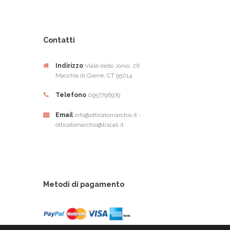
Contatti
Indirizzo
Viale dello Jonio, 26
Macchia di Giarre, CT 95014
Telefono
0957796979
Email
info@otticatomarchio.it -
otticatomarchio@tiscali.it
Metodi di pagamento