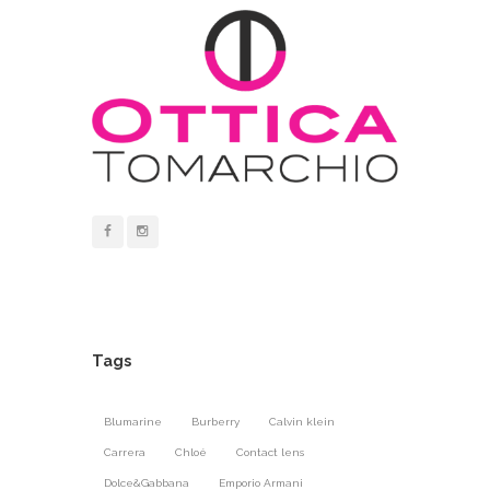
Tags
Blumarine
Burberry
Calvin klein
Carrera
Chloé
Contact lens
Dolce&Gabbana
Emporio Armani