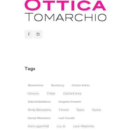
Tags
Blumarine
Burberry
Calvin klein
Carrera
Chloé
Contact lens
Dolce&Gabbana
Emporio Armani
Etnia Barcelona
Ferrari
Gucci
Guess
Guess Marciano
Just Cavalli
Karl Lagerfeld
Liu Jo
Love Moschino