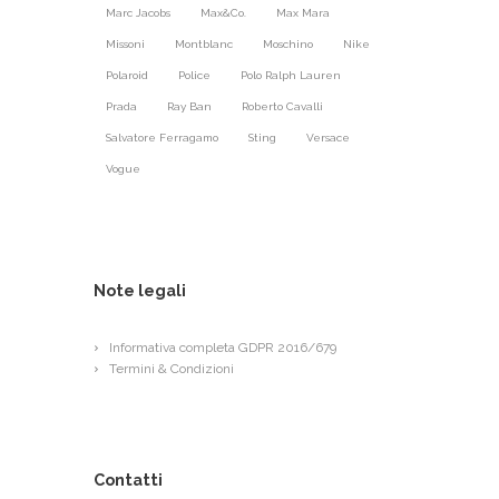
Marc Jacobs
Max&Co.
Max Mara
Missoni
Montblanc
Moschino
Nike
Polaroid
Police
Polo Ralph Lauren
Prada
Ray Ban
Roberto Cavalli
Salvatore Ferragamo
Sting
Versace
Vogue
Note legali
Informativa completa GDPR 2016/679
Termini & Condizioni
Contatti