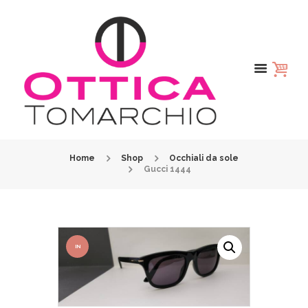
Home
Shop
Occhiali da sole
Gucci 1444
IN
OFFER
TA!