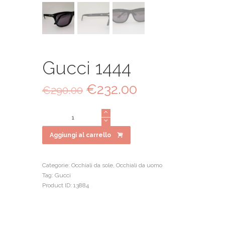
Gucci 1444
Il
€
232.00
Il
€
290.00
prezzo
prezzo
originale
attuale
Gucci
era:
è:
1444
€290.00.
€232.00.
quantità
Aggiungi al carrello
Categorie:
Occhiali da sole
,
Occhiali da uomo
Tag:
Gucci
Product ID:
13884