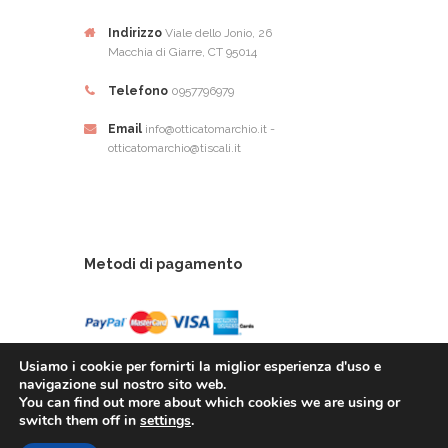
Indirizzo
Viale dello Jonio, 26
Macchia di Giarre, CT 95014
Telefono
0957796979
Email
info@otticatomarchio.it -
otticatomarchio@tiscali.it
Metodi di pagamento
Usiamo i cookie per fornirti la miglior esperienza d'uso e
navigazione sul nostro sito web.
You can find out more about which cookies we are using or
Ottica Tomarchio di Tomachio Rosario Alfio - Via
switch them off in
settings
.
Dello Ionio, 26 - 95014 Giarre (CT) - P.Iva: