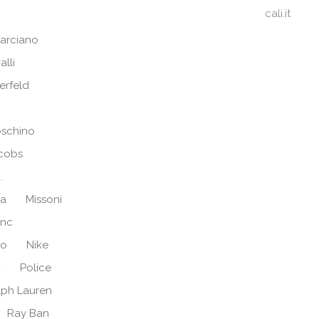
cali.it
arciano
alli
erfeld
schino
cobs
.
ra
Missoni
anc
no
Nike
d
Police
lph Lauren
Ray Ban