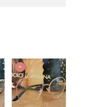
IN
OFFER
TA!