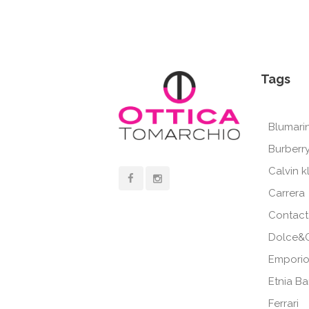
Tags
Blumari
Burberr
Calvin k
Carrera
Contact
Dolce&
Emporio
Etnia B
Ferrari