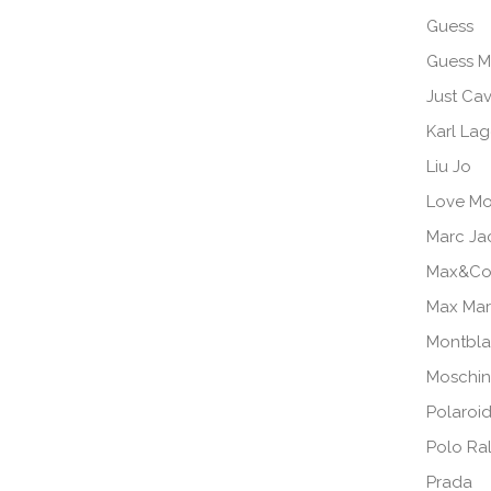
Guess
Guess M
Just Cav
Karl Lag
Liu Jo
Love Mo
Marc Ja
Max&Co
Max Ma
Montbl
Moschi
Polaroi
Polo Ra
Prada