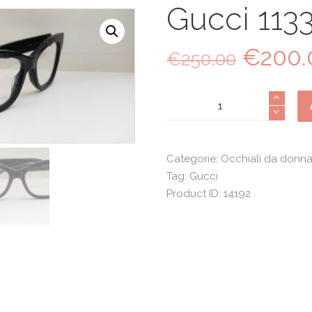
Gucci 113
€
200.
Il
€
250.00
prezzo
origina
Gucci
era:
1133
€250.0
quantità
Categorie:
Occhiali da donn
Tag:
Gucci
Product ID:
14192