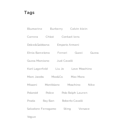
Tags
Blumarine
Burberry
Calvin klein
Carrera
Chloé
Contact lens
Dolce&Gabbana
Emporio Armani
Etnia Barcelona
Ferrari
Gucci
Guess
Guess Marciano
Just Cavalli
Karl Lagerfeld
Liu Jo
Love Moschino
Marc Jacobs
Max&Co.
Max Mara
Missoni
Montblanc
Moschino
Nike
Polaroid
Police
Polo Ralph Lauren
Prada
Ray Ban
Roberto Cavalli
Salvatore Ferragamo
Sting
Versace
Vogue