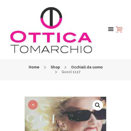
Home
Shop
Occhiali da uomo
Gucci 1117
IN
OFFER
TA!