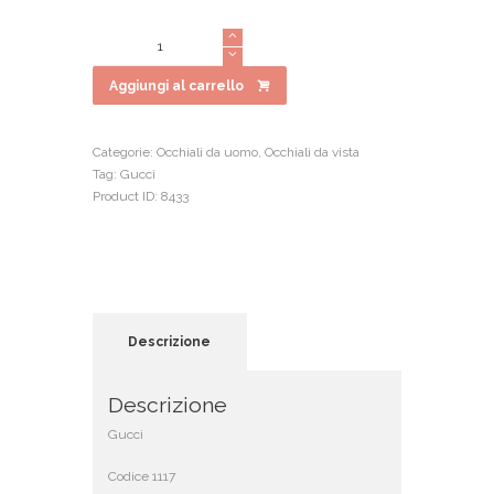
prezzo
prezzo
originale
attuale
Gucci
era:
è:
1117
€195.00.
€156.00.
quantità
Aggiungi al carrello
Categorie:
Occhiali da uomo
,
Occhiali da vista
Tag:
Gucci
Product ID:
8433
Descrizione
Descrizione
Gucci
Codice 1117