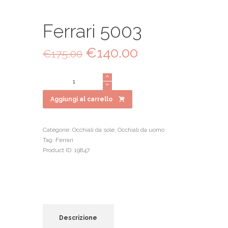
Ferrari 5003
Il
€
140.00
Il
€
175.00
prezzo
prezzo
originale
attuale
Ferrari
era:
è:
5003
€175.00.
€140.00.
quantità
Aggiungi al carrello
Categorie:
Occhiali da sole
,
Occhiali da uomo
Tag:
Ferrari
Product ID:
19847
Descrizione