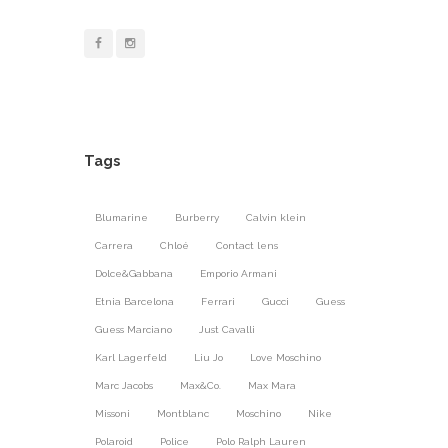
Tags
Blumarine
Burberry
Calvin klein
Carrera
Chloé
Contact lens
Dolce&Gabbana
Emporio Armani
Etnia Barcelona
Ferrari
Gucci
Guess
Guess Marciano
Just Cavalli
Karl Lagerfeld
Liu Jo
Love Moschino
Marc Jacobs
Max&Co.
Max Mara
Missoni
Montblanc
Moschino
Nike
Polaroid
Police
Polo Ralph Lauren