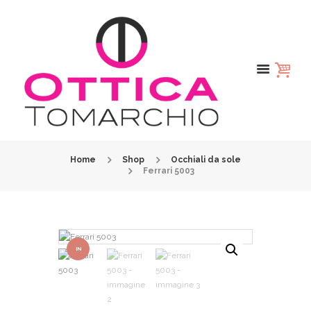
Home
Shop
Occhiali da sole
Ferrari 5003
IN
OFFER
TA!