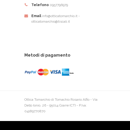
Telefono
0957796979
Email
info@otticatomarchio.it -
otticatomarchio@tiscali.it
Metodi di pagamento
Ottica Tomarchio di Tomachio Rosario Alfio - Via
Dello Ionio, 26 - 95014 Giarre (CT) - P.Iva:
04189770870