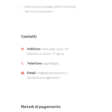
Informativa completa GDPR 2016/679
Termini & Condizioni
Contatti
Indirizzo
Viale dello Jonio, 26
Macchia di Giarre, CT 95014
Telefono
0957796979
Email
info@otticatomarchio.it -
otticatomarchio@tiscali.it
Metodi di pagamento