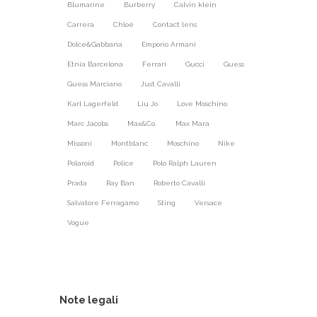
Blumarine
Burberry
Calvin klein
Carrera
Chloé
Contact lens
Dolce&Gabbana
Emporio Armani
Etnia Barcelona
Ferrari
Gucci
Guess
Guess Marciano
Just Cavalli
Karl Lagerfeld
Liu Jo
Love Moschino
Marc Jacobs
Max&Co.
Max Mara
Missoni
Montblanc
Moschino
Nike
Polaroid
Police
Polo Ralph Lauren
Prada
Ray Ban
Roberto Cavalli
Salvatore Ferragamo
Sting
Versace
Vogue
Note legali